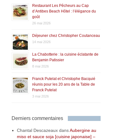
Restaurant Les Pêcheurs au Cap
d’Antibes Beach Hôtel : l’élégance du
goût
26 mai 2026
Déjeuner chez Christopher Coutanceau
14 mai 2026
La Chabotterie : la cuisine éclatante de
Benjamin Patissier
8 mai 2026
Franck Putelat et Christophe Bacquié
réunis pour les 20 ans de la Table de
Franck Putelat
3 mai 2026
Derniers commentaires
Chantal Descazeaux
dans
Aubergine au
miso et sauce soja [cuisine japonaise] –