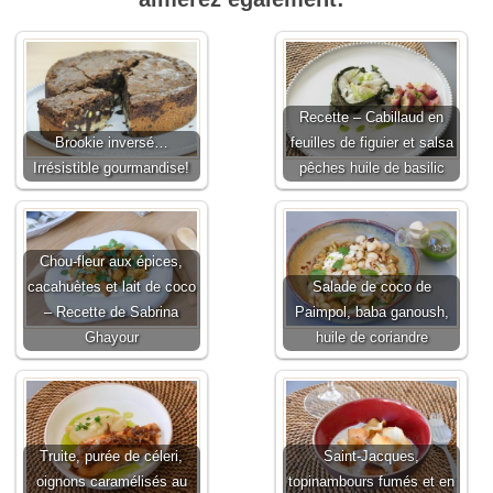
Recette – Cabillaud en
Brookie inversé…
feuilles de figuier et salsa
Irrésistible gourmandise!
pêches huile de basilic
Chou-fleur aux épices,
cacahuètes et lait de coco
Salade de coco de
– Recette de Sabrina
Paimpol, baba ganoush,
Ghayour
huile de coriandre
Truite, purée de céleri,
Saint-Jacques,
oignons caramélisés au
topinambours fumés et en