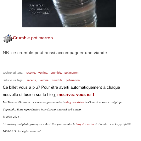
Crumble potimarron
NB: ce crumble peut aussi accompagner une viande.
technorati tags:
recette,
verrine,
crumble,
potimarron
del.icio.us tags:
recette,
verrine,
crumble,
potimarron
Ce billet vous a plu? Pour être averti automatiquement à chaque
nouvelle diffusion sur le blog,
inscrivez vous ici !
Les Textes et Photos sur « Assiettes gourmandes le
blog de cuisine
de Chantal », sont protégés par
Copyright. Toute reproduction interdite sans accord de l’auteur.
© 2006-2011 .
All writing and photography on « Assiettes gourmandes le
blog de cuisine
de Chantal », is Copyright ©
2006-2011. All rights reserved.