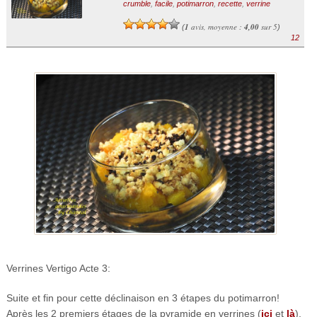
crumble
,
facile
,
potimarron
,
recette
,
verrine
1
avis, moyenne :
4,00
sur 5
(
)
12
Verrines Vertigo Acte 3:
Suite et fin pour cette déclinaison en 3 étapes du potimarron!
Après les 2 premiers étages de la pyramide en verrines (
ici
et
là
),