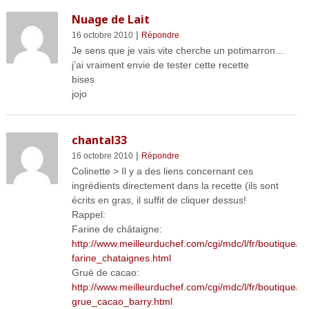
Nuage de Lait
|
16 octobre 2010
Répondre
Je sens que je vais vite cherche un potimarron…
j’ai vraiment envie de tester cette recette
bises
jojo
chantal33
|
16 octobre 2010
Répondre
Colinette > Il y a des liens concernant ces
ingrédients directement dans la recette (ils sont
écrits en gras, il suffit de cliquer dessus!
Rappel:
Farine de châtaigne:
http://www.meilleurduchef.com/cgi/mdc/l/fr/boutique/pr
farine_chataignes.html
Grué de cacao:
http://www.meilleurduchef.com/cgi/mdc/l/fr/boutique/pr
grue_cacao_barry.html