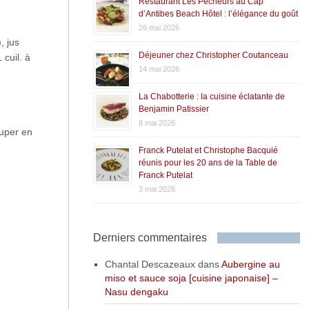
Restaurant Les Pêcheurs au Cap
d’Antibes Beach Hôtel : l’élégance du goût
26 mai 2026
, jus
Déjeuner chez Christopher Coutanceau
 cuil. à
14 mai 2026
La Chabotterie : la cuisine éclatante de
Benjamin Patissier
8 mai 2026
ouper en
Franck Putelat et Christophe Bacquié
réunis pour les 20 ans de la Table de
Franck Putelat
3 mai 2026
Derniers commentaires
Chantal Descazeaux
dans
Aubergine au
miso et sauce soja [cuisine japonaise] –
Nasu dengaku