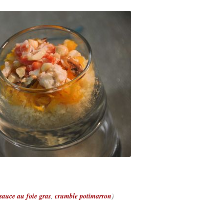
sauce au foie gras
,
crumble potimarron
)