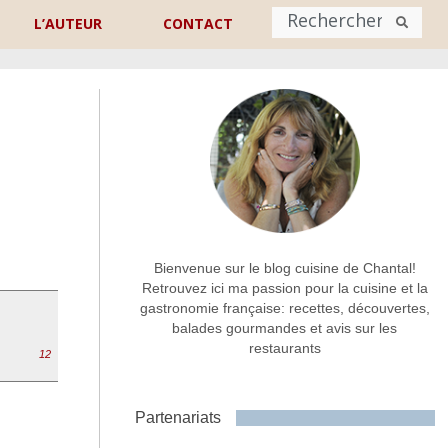
L’AUTEUR
CONTACT
Nom
*
rénom
Nom
Adresse de contact
*
Bienvenue sur le blog cuisine de Chantal!
Retrouvez ici ma passion pour la cuisine et la
gastronomie française: recettes, découvertes,
Commentaire ou message
*
balades gourmandes et avis sur les
restaurants
12
Partenariats