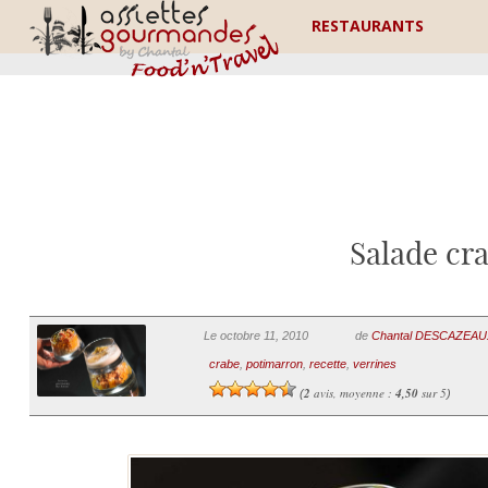
RESTAURANTS
Salade cr
Le octobre 11, 2010
de
Chantal DESCAZEAU
crabe
,
potimarron
,
recette
,
verrines
2
avis, moyenne :
4,50
sur 5
(
)