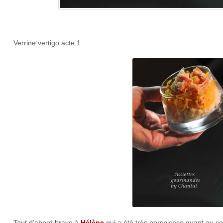
Verrine vertigo acte 1
Tout d’abord bravo à
Hélène
qui a été très perspicace quant au c