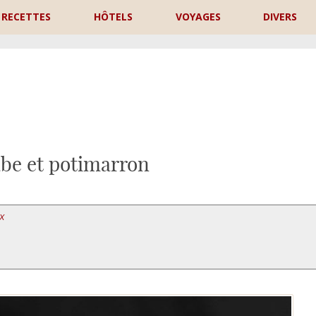
RECETTES
HÔTELS
VOYAGES
DIVERS
P
abe et potimarron
X