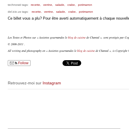
technorati tags:
recette,
verrine,
salade,
crabe,
potimarron
del.icio.us tags:
recette,
verrine,
salade,
crabe,
potimarron
Ce billet vous a plu? Pour être averti automatiquement à chaque nouvelle
Les Textes et Photos sur « Assiettes gourmandes le
blog de cuisine
de Chantal », sont protégés par Copy
© 2006-2011 .
All writing and photography on « Assiettes gourmandes le
blog de cuisine
de Chantal », is Copyright ©
Follow
Retrouvez-moi sur
Instagram