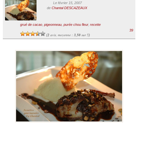
Le février 15, 2007
de
Chantal DESCAZEAUX
grué de cacao
,
pigeonneau
,
purée chou fleur
,
recette
39
2
avis, moyenne :
3,50
sur 5
(
)