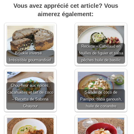
Vous avez apprécié cet article? Vous
aimerez également:
Recette – Cabillaud en
Brookie inversé…
feuilles de figuier et salsa
Irrésistible gourmandise!
pêches huile de basilic
Chou-fleur aux épices,
cacahuètes et lait de coco
Salade de coco de
– Recette de Sabrina
Paimpol, baba ganoush,
Ghayour
huile de coriandre