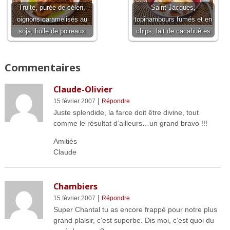
Truite, purée de céleri,
Saint-Jacques,
oignons caramélisés au
topinambours fumés et en
soja, huile de poireaux
chips, lait de cacahuètes
Commentaires
Claude-Olivier
|
15 février 2007
Répondre
Juste splendide, la farce doit être divine, tout
comme le résultat d’ailleurs…un grand bravo !!!
Amitiés
Claude
Chambiers
|
15 février 2007
Répondre
Super Chantal tu as encore frappé pour notre plus
grand plaisir, c’est superbe. Dis moi, c’est quoi du