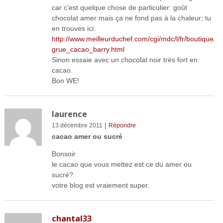
car c’est quelque chose de particulier: goût
chocolat amer mais ça ne fond pas à la chaleur; tu
en trouves ici:
http://www.meilleurduchef.com/cgi/mdc/l/fr/boutique/pr
grue_cacao_barry.html
Sinon essaie avec un chocolat noir très fort en
cacao.
Bon WE!
laurence
|
13 décembre 2011
Répondre
cacao amer ou sucré
Bonsoir
le cacao que vous mettez est ce du amer ou
sucré?
votre blog est vraiement super.
chantal33