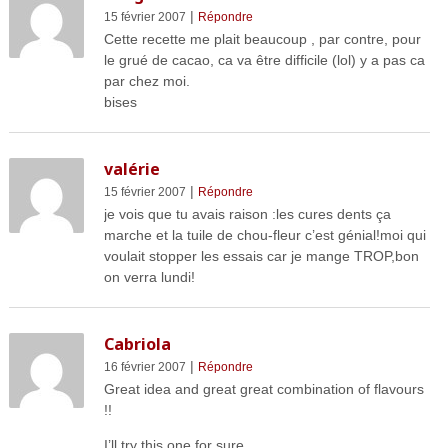
|
15 février 2007
Répondre
Cette recette me plait beaucoup , par contre, pour
le grué de cacao, ca va être difficile (lol) y a pas ca
par chez moi.
bises
valérie
|
15 février 2007
Répondre
je vois que tu avais raison :les cures dents ça
marche et la tuile de chou-fleur c’est génial!moi qui
voulait stopper les essais car je mange TROP,bon
on verra lundi!
Cabriola
|
16 février 2007
Répondre
Great idea and great great combination of flavours
!!
I’ll try this one for sure.