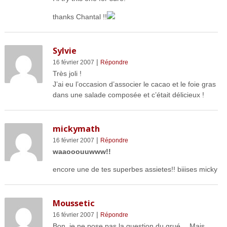
thanks Chantal !!
Sylvie
|
16 février 2007
Répondre
Très joli !
J’ai eu l’occasion d’associer le cacao et le foie gras
dans une salade composée et c’était délicieux !
mickymath
|
16 février 2007
Répondre
waaooouuwww!!
encore une de tes superbes assietes!! biiises micky
Moussetic
|
16 février 2007
Répondre
Bon, je ne pose pas la question du grué… Mais