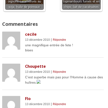
oignons caramélisés au
topinambours fumés et en
soja, huile de poireaux
chips, lait de cacahuètes
Commentaires
cecile
|
13 décembre 2010
Répondre
une magnifique entrée de fete !
bises
Choupette
|
13 décembre 2010
Répondre
C’est superbe mais pas pour l’Homme à cause des
huîtres.
Flo
|
13 décembre 2010
Répondre