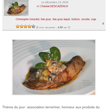
Le décembre 13, 2010
de
Chantal DESCAZEAUX
Christophe Girardot
,
foie gras
,
foie gras laqué
,
huîtres
,
recette
,
soja
8
1
avis, moyenne :
4,00
sur 5
(
)
Thème du jour: association terre/mer, honneur aux produits du