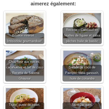
aimerez également:
Recette – Cabillaud en
Brookie inversé…
feuilles de figuier et salsa
Irrésistible gourmandise!
pêches huile de basilic
Chou-fleur aux épices,
cacahuètes et lait de coco
Salade de coco de
– Recette de Sabrina
Paimpol, baba ganoush,
Ghayour
huile de coriandre
Truite, purée de céleri,
Saint-Jacques,