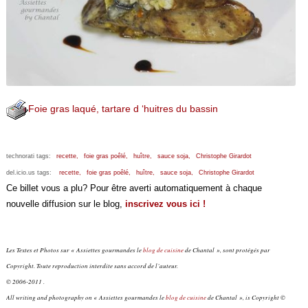
Foie gras laqué, tartare d ‘huitres du bassin
technorati tags:
recette,
foie gras poêlé,
huître,
sauce soja,
Christophe Girardot
del.icio.us tags:
recette,
foie gras poêlé,
huître,
sauce soja,
Christophe Girardot
Ce billet vous a plu? Pour être averti automatiquement à chaque
nouvelle diffusion sur le blog,
inscrivez vous ici !
Les Textes et Photos sur « Assiettes gourmandes le
blog de cuisine
de Chantal », sont protégés par
Copyright. Toute reproduction interdite sans accord de l’auteur.
© 2006-2011 .
All writing and photography on « Assiettes gourmandes le
blog de cuisine
de Chantal », is Copyright ©