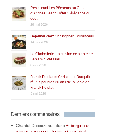
Restaurant Les Pêcheurs au Cap
d’Antibes Beach Hôtel : l’élégance du
goût
26 mai 2026
Déjeuner chez Christopher Coutanceau
14 mai 2026
La Chabotterie : la cuisine éclatante de
Benjamin Patissier
8 mai 2026
Franck Putelat et Christophe Bacquié
réunis pour les 20 ans de la Table de
Franck Putelat
3 mai 2026
Derniers commentaires
Chantal Descazeaux
dans
Aubergine au
miso et sauce soja [cuisine japonaise] –