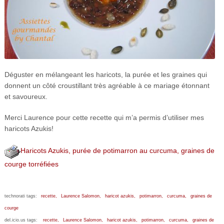
Déguster en mélangeant les haricots, la purée et les graines qui
donnent un côté croustillant très agréable à ce mariage étonnant
et savoureux.
Merci Laurence pour cette recette qui m’a permis d’utiliser mes
haricots Azukis!
Haricots Azukis, purée de potimarron au curcuma, graines de
courge torréfiées
technorati tags:
recette,
Laurence Salomon,
haricot azukis,
potimarron,
curcuma,
graines de
courge
del.icio.us tags:
recette,
Laurence Salomon,
haricot azukis,
potimarron,
curcuma,
graines de