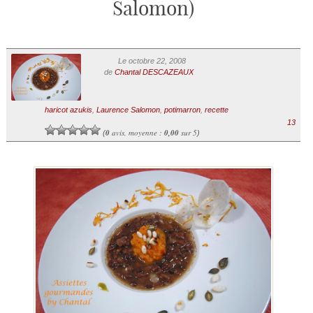
Salomon)
Le octobre 22, 2008
de
Chantal DESCAZEAUX
haricot azukis
,
Laurence Salomon
,
potimarron
,
recette
13
0
avis, moyenne :
0,00
sur 5
(
)