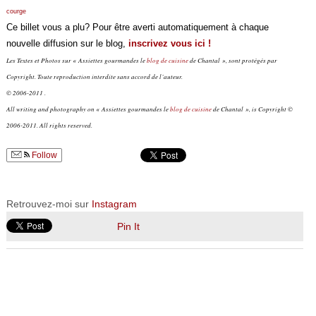
courge
Ce billet vous a plu? Pour être averti automatiquement à chaque
nouvelle diffusion sur le blog,
inscrivez vous ici !
Les Textes et Photos sur « Assiettes gourmandes le
blog de cuisine
de Chantal », sont protégés par
Copyright. Toute reproduction interdite sans accord de l’auteur.
© 2006-2011 .
All writing and photography on « Assiettes gourmandes le
blog de cuisine
de Chantal », is Copyright ©
2006-2011. All rights reserved.
Follow
Retrouvez-moi sur
Instagram
Pin It