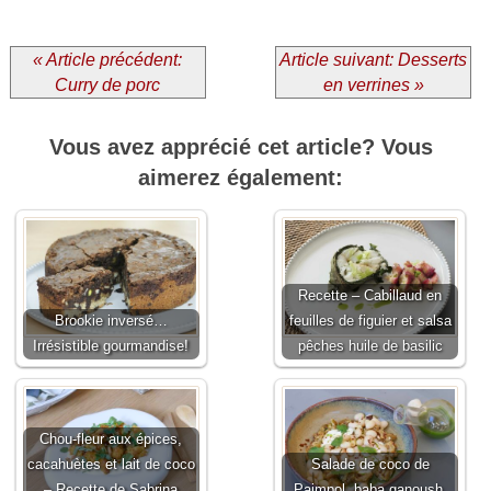
« Article précédent:
Article suivant: Desserts
Curry de porc
en verrines »
Vous avez apprécié cet article? Vous
aimerez également:
Recette – Cabillaud en
Brookie inversé…
feuilles de figuier et salsa
Irrésistible gourmandise!
pêches huile de basilic
Chou-fleur aux épices,
cacahuètes et lait de coco
Salade de coco de
– Recette de Sabrina
Paimpol, baba ganoush,