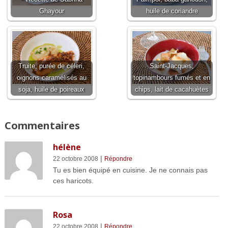
Ghayour
huile de coriandre
Truite, purée de céleri,
Saint-Jacques,
oignons caramélisés au
topinambours fumés et en
soja, huile de poireaux
chips, lait de cacahuètes
Commentaires
hélène
|
22 octobre 2008
Répondre
Tu es bien équipé en cuisine. Je ne connais pas
ces haricots.
Rosa
|
22 octobre 2008
Répondre