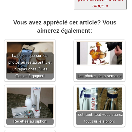
otage »
Vous avez apprécié cet article? Vous
aimerez également:
La polémique sur les
photos au restaurant… et
un repas chez Gilles
Goujon à gagner!
Les photos de la semaine
Tout, tout, tout vous saurez
Recettes au siphon
tout sur le siphon!