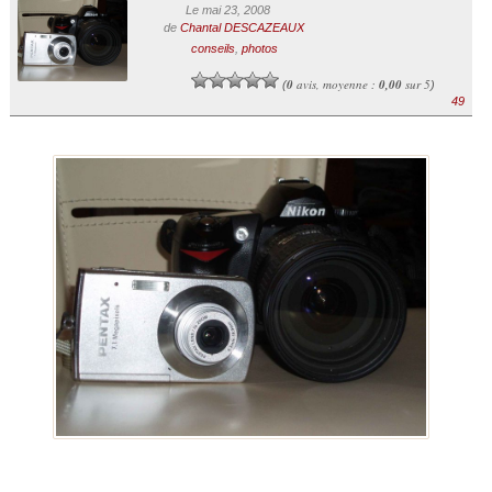
Le mai 23, 2008
de
Chantal DESCAZEAUX
conseils
,
photos
0
avis, moyenne :
0,00
sur 5
(
)
49