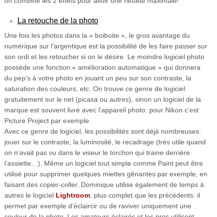
on combine les 2 effets pour avoir une netteté maximale!
La retouche de la photo
Une fois les photos dans la « boiboite », le gros avantage du
numérique sur l’argentique est la possibilité de les faire passer sur
son ordi et les retoucher si on le désire. Le moindre logiciel photo
possède une fonction « amélioration automatique » qui donnera
du pep’s à votre photo en jouant un peu sur son contraste, la
saturation des couleurs, etc. On trouve ce genre de logiciel
gratuitement sur le net (picasa ou autres), sinon un logiciel de la
marque est souvent livré avec l’appareil photo: pour Nikon c’est
Picture Project par exemple.
Avec ce genre de logiciel, les possibilités sont déjà nombreuses:
jouer sur le contraste, la luminosité, le recadrage (très utile quand
on n’avait pas vu dans le viseur le torchon qui traine derrière
l’assiette…). Même un logiciel tout simple comme Paint peut être
utilisé pour supprimer quelques miettes gênantes par exemple, en
faisant des copier-coller. Dominique utilise également de temps à
autres le logiciel
Lightroom
, plus complet que les précédents: il
permet par exemple d’éclaircir ou de raviver uniquement une
couleur de la photo. Les amateurs éclairés et les pros utilisent