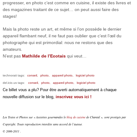
progresser, en photo c’est comme en cuisine, il existe des livres et
des magazines traitant de ce sujet… on peut aussi faire des
stages!
Mais la photo reste un art, et même si l’on possède le dernier
appareil flambant neuf, il ne faut pas oublier que c’est l’œil du
photographe qui est primordial: nous ne restons que des
amateurs.
N’est pas
Mathilde de l’Ecotais
qui veut…
technorati tags:
conseil,
photo,
appareil photo,
logiciel photo
del.icio.us tags:
conseil,
photo,
appareil photo,
logiciel photo
Ce billet vous a plu? Pour être averti automatiquement à chaque
nouvelle diffusion sur le blog,
inscrivez vous ici !
Les Textes et Photos sur « Assiettes gourmandes le
blog de cuisine
de Chantal », sont protégés par
Copyright. Toute reproduction interdite sans accord de l’auteur.
© 2006-2011 .