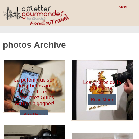
Menu
photos Archive
La polémique sur
Les photos de la
les photos au
semaine
restaurant… et un
repas chez Gilles
Read More
Goujon à gagner!
Read More