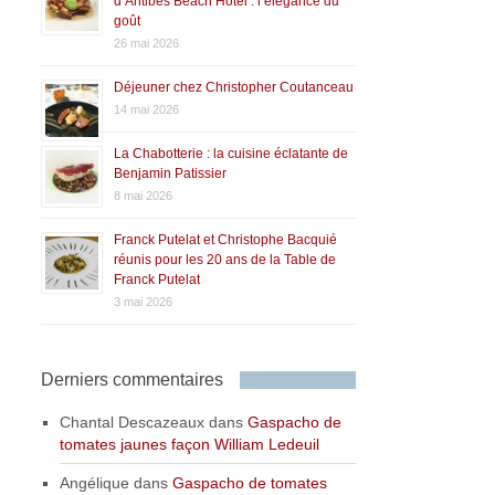
d’Antibes Beach Hôtel : l’élégance du
goût
26 mai 2026
Déjeuner chez Christopher Coutanceau
14 mai 2026
La Chabotterie : la cuisine éclatante de
Benjamin Patissier
8 mai 2026
Franck Putelat et Christophe Bacquié
réunis pour les 20 ans de la Table de
Franck Putelat
3 mai 2026
Derniers commentaires
Chantal Descazeaux
dans
Gaspacho de
tomates jaunes façon William Ledeuil
Angélique
dans
Gaspacho de tomates