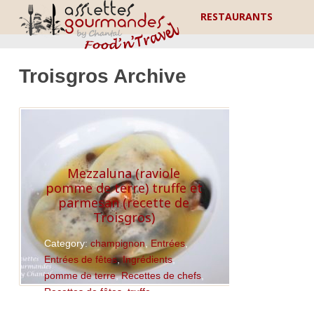
RESTAURANTS
Troisgros Archive
Mezzaluna (raviole
pomme de terre) truffe et
parmesan (recette de
Troisgros)
Category:
champignon
,
Entrées
,
Entrées de fêtes
,
Ingrédients
,
pomme de terre
,
Recettes de chefs
,
Recettes de fêtes
,
truffe