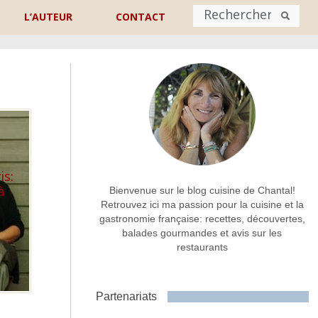
L’AUTEUR
CONTACT
Nom
*
rénom
Nom
Adresse de contact
*
is:
à
Bienvenue sur le blog cuisine de Chantal!
Retrouvez ici ma passion pour la cuisine et la
gastronomie française: recettes, découvertes,
Commentaire ou message
*
balades gourmandes et avis sur les
restaurants
Partenariats