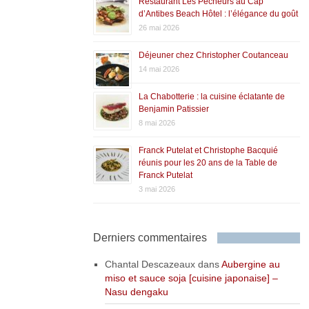
Restaurant Les Pêcheurs au Cap
d’Antibes Beach Hôtel : l’élégance du goût
26 mai 2026
Déjeuner chez Christopher Coutanceau
14 mai 2026
La Chabotterie : la cuisine éclatante de
Benjamin Patissier
8 mai 2026
Franck Putelat et Christophe Bacquié
réunis pour les 20 ans de la Table de
Franck Putelat
3 mai 2026
Derniers commentaires
Chantal Descazeaux
dans
Aubergine au
miso et sauce soja [cuisine japonaise] –
Nasu dengaku