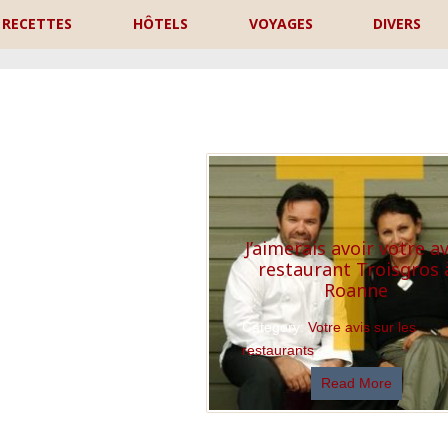
RECETTES
HÔTELS
VOYAGES
DIVERS
P
J’aimerais avoir votre av
restaurant Troisgros 
Roanne
Category:
Votre avis sur les
restaurants
Read More