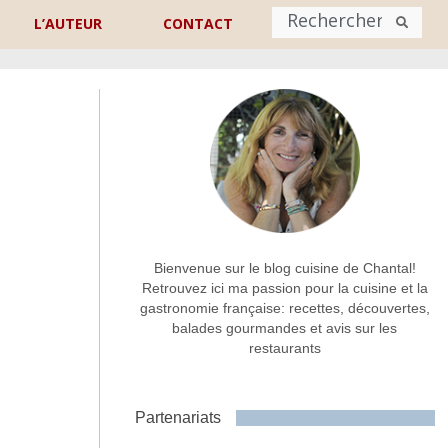
L’AUTEUR
CONTACT
Nom
*
rénom
Nom
Adresse de contact
*
Bienvenue sur le blog cuisine de Chantal!
Retrouvez ici ma passion pour la cuisine et la
gastronomie française: recettes, découvertes,
Commentaire ou message
*
balades gourmandes et avis sur les
restaurants
Partenariats