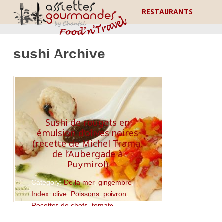
RESTAURANTS
sushi Archive
Sushi de rougets en
émulsion d’olives noires
(recette de Michel Trama,
de l’Aubergade à
Puymirol)
Category:
De la mer
,
gingembre
,
Index
,
olive
,
Poissons
,
poivron
,
Recettes de chefs
,
tomate
Read More