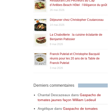
Restaurant Les Pêcheurs au Cap
d’Antibes Beach Hôtel : l’élégance du goût
26 mai 2026
Déjeuner chez Christopher Coutanceau
14 mai 2026
La Chabotterie : la cuisine éclatante de
Benjamin Patissier
8 mai 2026
Franck Putelat et Christophe Bacquié
réunis pour les 20 ans de la Table de
Franck Putelat
3 mai 2026
Derniers commentaires
Chantal Descazeaux
dans
Gaspacho de
tomates jaunes façon William Ledeuil
Angélique
dans
Gaspacho de tomates