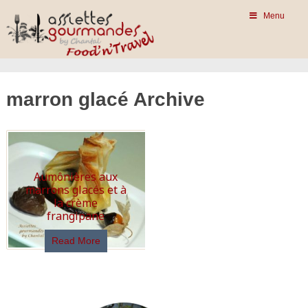
Menu
marron glacé Archive
Aumônières aux
marrons glacés et à
la crème
frangipane
Read More