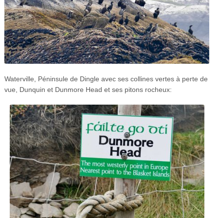
Waterville, Péninsule de Dingle avec ses collines vertes à perte de
vue, Dunquin et Dunmore Head et ses pitons rocheux: