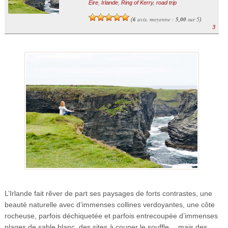
Eire
,
Irlande
,
Ring of Kerry
,
road trip
6
avis, moyenne :
5,00
sur 5
(
)
3
L’Irlande fait rêver de part ses paysages de forts contrastes, une
beauté naturelle avec d’immenses collines verdoyantes, une côte
rocheuse, parfois déchiquetée et parfois entrecoupée d’immenses
plages de sable blanc, des sites à couper le souffle… mais des