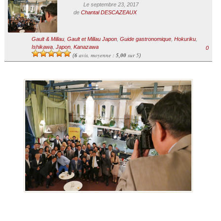
Le septembre 23, 2017
de
Chantal DESCAZEAUX
Gault & Millau
,
Gault et Millau Japon
,
Guide gastronomique
,
Hokuriku
,
Ishikawa
,
Japon
,
Kanazawa
0
6
avis, moyenne :
5,00
sur 5
(
)