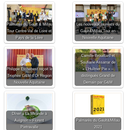
Palmarès du Gault & Millau
Les nouveaux lauréats du
Tour Centre-Val de Loire et
Gault&Millau Tour en
Pays de la Loire
Nouvelle Aquitaine
Camille Brouillard et
Soufiane Assarrar de
Philippe Etchebest reçoit le
« L’Huîtrier Pie » –
Trophée G&M d’Or Région
distingués Grand de
Nouvelle Aquitaine
Demain par G&M
Dîner à La Mirande à
Avignon – Florent
Palmarès du Gault&Millau
Pietravalle
2021