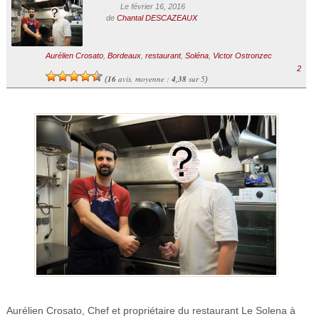
Le février 16, 2016
de
Chantal DESCAZEAUX
Aurélien Crosato
,
Bordeaux
,
restaurant
,
Soléna
,
Victor Ostronzec
2
16
avis, moyenne :
4,38
sur 5
(
)
Aurélien Crosato, Chef et propriétaire du restaurant Le Solena à