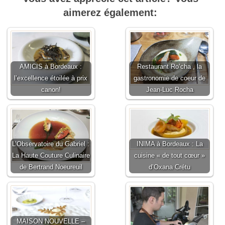
aimerez également:
AMICIS à Bordeaux :
Restaurant Ro’cha , la
l’excellence étoilée à prix
gastronomie de coeur de
canon!
Jean-Luc Rocha
L’Observatoire du Gabriel :
INIMA à Bordeaux : La
La Haute Couture Culinaire
cuisine « de tout cœur »
de Bertrand Noeureuil
d’Oxana Crétu
MAISON NOUVELLE –