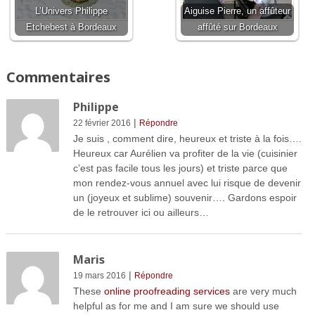
L’Univers Philippe
Aiguise Pierre, un affûteur
Etchebest à Bordeaux
affûté sur Bordeaux
Commentaires
Philippe
|
22 février 2016
Répondre
Je suis , comment dire, heureux et triste à la fois….
Heureux car Aurélien va profiter de la vie (cuisinier
c’est pas facile tous les jours) et triste parce que
mon rendez-vous annuel avec lui risque de devenir
un (joyeux et sublime) souvenir…. Gardons espoir
de le retrouver ici ou ailleurs…
Maris
|
19 mars 2016
Répondre
These
online proofreading services
are very much
helpful as for me and I am sure we should use