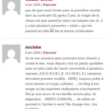
|
6 juin 2009
Répondre
pas de quoi avoir honte avec ta première recette
bien au contraire! Et après 3 ans, la magie de la
chose est que quand je viens me balader par ici, il
y a tjrs plusieurs souvenirs « réels » qui me
passent en tête
biz et bonne continuation
michèle
|
6 juin 2009
Répondre
Je ne me souviens plus comment mon chemin a
croisé le tien, mais depuis c’est un plaisir quotidien
avec en plus celui de t’avoir rencontrée à plusieurs
reprises. A D O R A B L E, H U M B L E ( certaines
devraient prendre modèle.. MDR), toujours prête à
nous donner un tuyau culinaire … Un blog à ton
image où les superbes réalisations s’enchainent!
Moi je suis accro et ma famille encore plus, ils
dégustent… MERCI CHANTAL… Je salive en
pensant à l’année à venir! Ne change rien, t’es