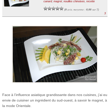
canard
,
magret
,
nouilles chinoises
,
recette
0
avis, moyenne :
0,00
sur 5
(
)
3
Face à l’influence asiatique grandissante dans nos cuisines, j’ai eu
envie de cuisiner un ingrédient du sud-ouest, à savoir le magret, à
la mode Orientale.