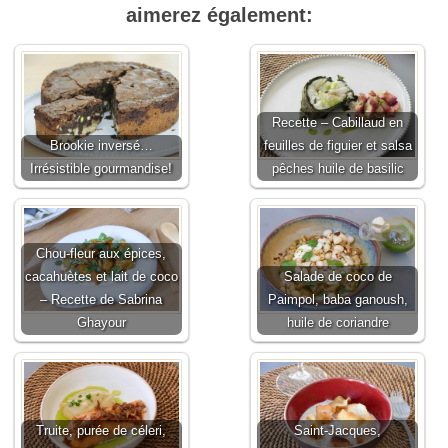
aimerez également:
Recette – Cabillaud en
Brookie inversé…
feuilles de figuier et salsa
Irrésistible gourmandise!
pêches huile de basilic
Chou-fleur aux épices,
cacahuètes et lait de coco
Salade de coco de
– Recette de Sabrina
Paimpol, baba ganoush,
Ghayour
huile de coriandre
Truite, purée de céleri,
Saint-Jacques,