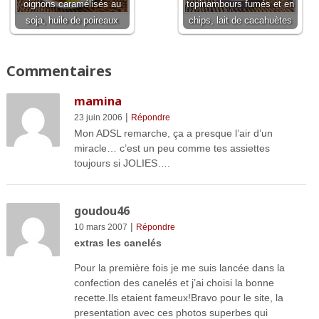
oignons caramélisés au
topinambours fumés et en
soja, huile de poireaux
chips, lait de cacahuètes
Commentaires
mamina
|
23 juin 2006
Répondre
Mon ADSL remarche, ça a presque l’air d’un
miracle… c’est un peu comme tes assiettes
toujours si JOLIES….
goudou46
|
10 mars 2007
Répondre
extras les canelés
Pour la première fois je me suis lancée dans la
confection des canelés et j’ai choisi la bonne
recette.Ils etaient fameux!Bravo pour le site, la
presentation avec ces photos superbes qui