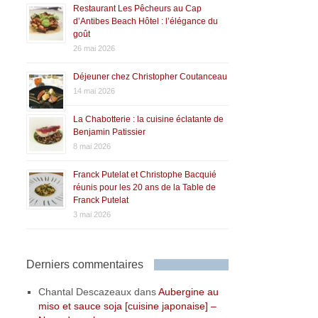
Restaurant Les Pêcheurs au Cap
d’Antibes Beach Hôtel : l’élégance du
goût
26 mai 2026
Déjeuner chez Christopher Coutanceau
14 mai 2026
La Chabotterie : la cuisine éclatante de
Benjamin Patissier
8 mai 2026
Franck Putelat et Christophe Bacquié
réunis pour les 20 ans de la Table de
Franck Putelat
3 mai 2026
Derniers commentaires
Chantal Descazeaux
dans
Aubergine au
miso et sauce soja [cuisine japonaise] –