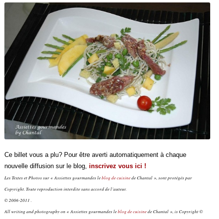
Ce billet vous a plu? Pour être averti automatiquement à chaque
nouvelle diffusion sur le blog,
inscrivez vous ici !
Les Textes et Photos sur « Assiettes gourmandes le
blog de cuisine
de Chantal », sont protégés par
Copyright. Toute reproduction interdite sans accord de l’auteur.
© 2006-2011 .
All writing and photography on « Assiettes gourmandes le
blog de cuisine
de Chantal », is Copyright ©