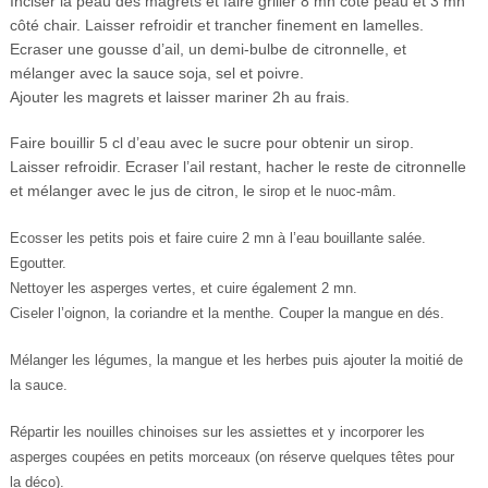
Inciser la peau des magrets et faire griller 8 mn côté peau et 3 mn
côté chair. Laisser refroidir et trancher finement en lamelles.
Ecraser une gousse d’ail, un demi-bulbe de citronnelle, et
mélanger avec la sauce soja, sel et poivre.
Ajouter les magrets et laisser mariner 2h au frais.
Faire bouillir 5 cl d’eau avec le sucre pour obtenir un sirop.
Laisser refroidir. Ecraser l’ail restant, hacher le reste de citronnelle
et mélanger avec le jus de citron, le
sirop
et le nuoc-mâm.
Ecosser les petits pois et faire cuire 2 mn à l’eau bouillante salée.
Egoutter.
Nettoyer les asperges vertes, et cuire également 2 mn.
Ciseler l’oignon, la coriandre et la menthe. Couper la mangue en dés.
Mélanger les légumes, la mangue et les herbes puis ajouter la moitié de
la sauce.
Répartir les nouilles chinoises sur les assiettes et y incorporer les
asperges coupées en petits morceaux (on réserve quelques têtes pour
la déco).