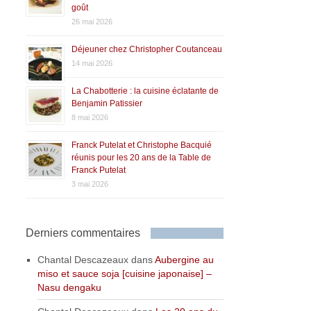
goût
26 mai 2026
Déjeuner chez Christopher Coutanceau
14 mai 2026
La Chabotterie : la cuisine éclatante de
Benjamin Patissier
8 mai 2026
Franck Putelat et Christophe Bacquié
réunis pour les 20 ans de la Table de
Franck Putelat
3 mai 2026
Derniers commentaires
Chantal Descazeaux
dans
Aubergine au
miso et sauce soja [cuisine japonaise] –
Nasu dengaku