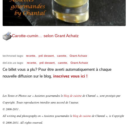
Carotte-cumin… selon Grant Achatz
technorati tags:
recette,
pré dessert,
carotte,
Grant Achatz
del.icio.us tags:
recette,
pré dessert,
carotte,
Grant Achatz
Ce billet vous a plu? Pour être averti automatiquement à chaque
nouvelle diffusion sur le blog,
inscrivez vous ici !
Les Textes et Photos sur « Assiettes gourmandes le
blog de cuisine
de Chantal », sont protégés par
Copyright. Toute reproduction interdite sans accord de l’auteur.
© 2006-2011 .
All writing and photography on « Assiettes gourmandes le
blog de cuisine
de Chantal », is Copyright
© 2006-2011. All rights reserved.