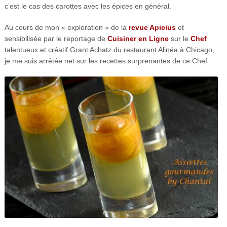
c’est le cas des carottes avec les épices en général.
Au cours de mon « exploration » de la
revue Apicius
et
sensibilisée par le reportage de
Cuisiner en Ligne
sur le
Chef
talentueux et créatif Grant Achatz du restaurant Alinéa à Chicago,
je me suis arrêtée net sur les recettes surprenantes de ce Chef.