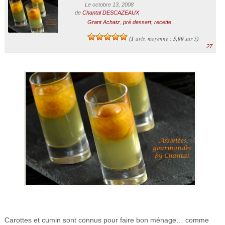
Le octobre 13, 2008
de
Chantal DESCAZEAUX
Grant Achatz
,
pré dessert
,
recette
1
avis, moyenne :
5,00
sur 5
(
)
27
Carottes et cumin sont connus pour faire bon ménage… comme