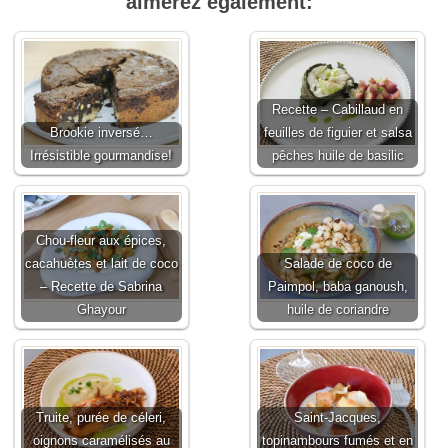
aimerez également:
Recette – Cabillaud en
Brookie inversé…
feuilles de figuier et salsa
Irrésistible gourmandise!
pêches huile de basilic
Chou-fleur aux épices,
cacahuètes et lait de coco
Salade de coco de
– Recette de Sabrina
Paimpol, baba ganoush,
Ghayour
huile de coriandre
Truite, purée de céleri,
Saint-Jacques,
oignons caramélisés au
topinambours fumés et en