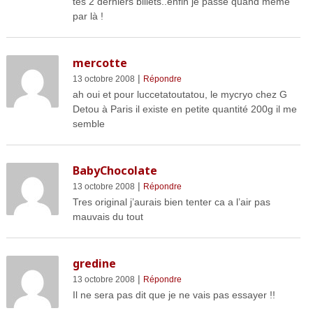
tes 2 derniers billets..enfin je passe quand même
par là !
mercotte
|
13 octobre 2008
Répondre
ah oui et pour luccetatoutatou, le mycryo chez G
Detou à Paris il existe en petite quantité 200g il me
semble
BabyChocolate
|
13 octobre 2008
Répondre
Tres original j’aurais bien tenter ca a l’air pas
mauvais du tout
gredine
|
13 octobre 2008
Répondre
Il ne sera pas dit que je ne vais pas essayer !!