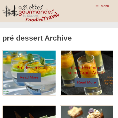
Menu
pré dessert Archive
Pré desserts
Carotte cumin…
selon Grant Achatz
Read More
Read More