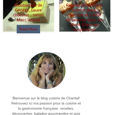
Mousseline de
Recette de Lenôtre:
Génépi, sauce
marron glacé,
chocolat… selon
chocolat et crème
Marc Veyrat
de marron dans un
Mont-Blanc en
suspension
Read More
Read More
Bienvenue sur le blog cuisine de Chantal!
Retrouvez ici ma passion pour la cuisine et
la gastronomie française: recettes,
découvertes, balades gourmandes et avis