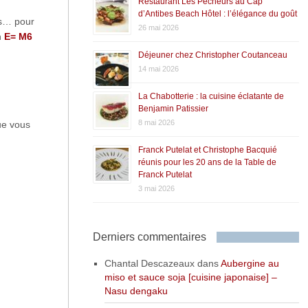
Restaurant Les Pêcheurs au Cap
d’Antibes Beach Hôtel : l’élégance du goût
es… pour
26 mai 2026
n
E= M6
Déjeuner chez Christopher Coutanceau
14 mai 2026
La Chabotterie : la cuisine éclatante de
Benjamin Patissier
8 mai 2026
ue vous
Franck Putelat et Christophe Bacquié
réunis pour les 20 ans de la Table de
Franck Putelat
3 mai 2026
Derniers commentaires
Chantal Descazeaux
dans
Aubergine au
miso et sauce soja [cuisine japonaise] –
Nasu dengaku