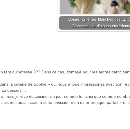
Maigre, asperges blanches des Land
Colonnata, lait d’oignon émulsionn
 tant qu’hôtesse ??? Dans ce cas, domage pour les autres participant
« dans la cuisine de Sophie » qui nous a tous impréssionés avec son re
qu’au dessert …
ère, mais je rêve de cuisiner un jour comme toi ainsi que comme nombr
e suis moi aussi accro à cette emission « un diner presque parfait » et l