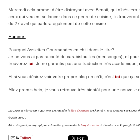
Mercredi cela promet d’être distrayant avec Benoit, qui n’hésitera
ceux qui veulent se lancer dans ce genre de cuisine, ils trouveron
du 27 avril qui parlera également de cette cuisine.
Humour:
Pourquoi Assiettes Gourmandes en ch’ti dans le titre?
Je ne vous ai pas raconté de carabistouilles (mensonges), et pour 
trouverez
ici
. Je ne garantis pas une traduction très académique,
Et si vous désirez voir votre propre blog en ch’ti, c’est
ici
que ça s
Allez promis hein, je vous retrouve très bientôt pour une nouvelle r
Les Textes et Photos sur « Assiettes gourmandes le
blog de cuisine
de Chantal », sont protégés par Copyright
© 2006-2011 .
All writing and photography on « Assiettes gourmandes le
blog de cuisine
de Chantal », is Copyright © 200
Follow