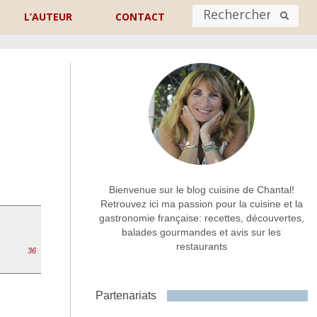
L’AUTEUR
CONTACT
Nom
*
rénom
Nom
!
Adresse de contact
*
Bienvenue sur le blog cuisine de Chantal!
Retrouvez ici ma passion pour la cuisine et la
gastronomie française: recettes, découvertes,
Commentaire ou message
*
balades gourmandes et avis sur les
restaurants
36
Partenariats