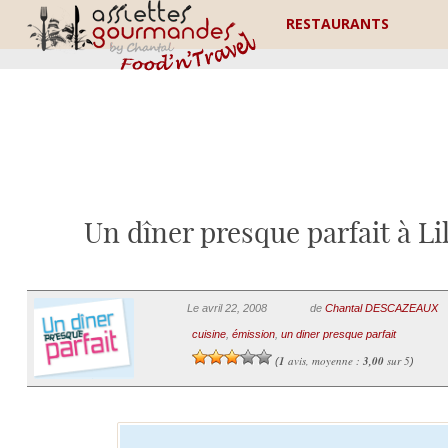
RESTAURANTS
Un dîner presque parfait à Li
Le avril 22, 2008
de
Chantal DESCAZEAUX
cuisine
,
émission
,
un diner presque parfait
1
avis, moyenne :
3,00
sur 5
(
)