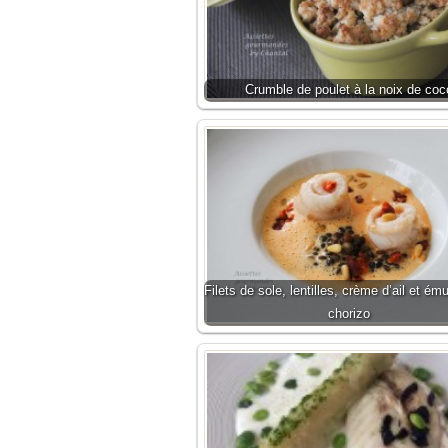
Crumble de poulet à la noix de coc
Filets de sole, lentilles, crème d’ail et ém
chorizo