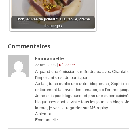
Thon, étuvée de poireaux à la vanille, crème
d’asperges
Commentaires
Emmanuelle
|
22 avril 2008
Répondre
A quand une émission sur Bordeaux avec Chantal en
l’important c’est de participer ….
Au fait, tu as oublié une autre blogueuse, Sophie 
entièrement fait avec des tomates, de l’entrée jus
Je ne suis pas blogueuse, et pas une super cuisin
blogueuses dont je visite tous les jours les blogs. J
la rate, je vais la regarder sur M6 replay ……….
A bientot
Emmanuelle