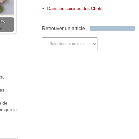
Dans les cuisines des Chefs
es,
é
Retrouver un article
Retrouver
un
article
s,
pas
e de
orsque je