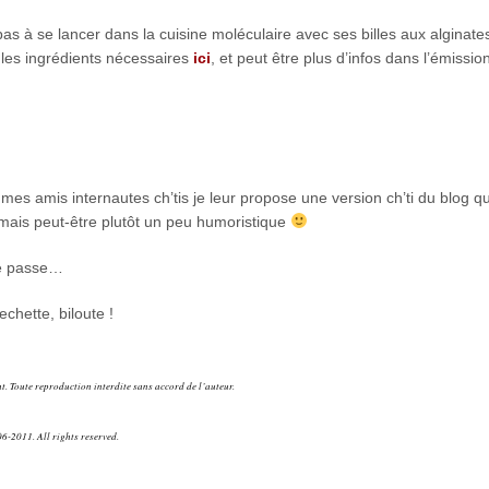
 pas à se lancer dans la cuisine moléculaire avec ses billes aux alginat
t les ingrédients nécessaires
ici
, et peut être plus d’infos dans l’émissio
mes amis internautes ch’tis je leur propose une version ch’ti du blog q
 mais peut-être plutôt un peu humoristique
e passe…
echette, biloute !
. Toute reproduction interdite sans accord de l’auteur.
6-2011. All rights reserved.