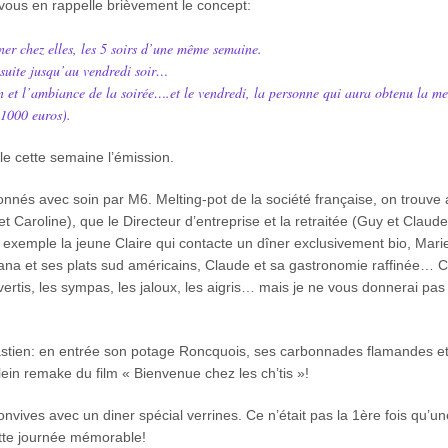
 vous en rappelle brièvement le concept:
ner chez elles, les 5 soirs d’une même semaine.
e suite jusqu’au vendredi soir…
on et l’ambiance de la soirée….et le vendredi, la personne qui aura obtenu la me
 1000 euros).
ule cette semaine l’émission.
ionnés avec soin par M6. Melting-pot de la société française, on trouve 
 Caroline), que le Directeur d’entreprise et la retraitée (Guy et Claude
 exemple la jeune Claire qui contacte un dîner exclusivement bio, Mari
ibiana et ses plats sud américains, Claude et sa gastronomie raffinée
avertis, les sympas, les jaloux, les aigris… mais je ne vous donnerai pa
astien: en entrée son potage Roncquois, ses carbonnades flamandes et
plein remake du film « Bienvenue chez les ch’tis »!
onvives avec un diner spécial verrines. Ce n’était pas la 1ère fois qu’un
tte journée mémorable!