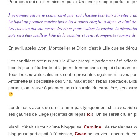
Pour ceux qui ne connaissent pas « Un diner presque parfait », je
5 personnes qui ne se connaissent pas vont chacune leur tour s’inviter à dî
Le lundi un premier convive invite les 4 autres chez lui à dîner, et ainsi d
Les convives doivent mettre des notes pour évaluer la cuisine, la décorati
note sera élue meilleur hôte de la semaine et sera récompensée (somme de
En avril, après Lyon, Montpellier et Dijon, c’est à Lille que se déro
Les candidats retenus pour le dîner presque parfait ont été sélect
bien la jeune étudiante et la jeune femme sans emploi (Laurianne et
Tous les courants culinaires sont représentés également, avec par
Antoinette la spécialiste des vins, Max et son repas spectacle, B
partout, on trouve également tous les traits de caractère, les extr
Lundi, nous avons eu droit à un repas typiquement ch’ti avec Séb
ses gaufres de Liège (recettes du repas
ici
). On se serait cru en 
Mardi, c’était au tour d’une bloggeuse,
Caroline
, de régaler ses c
bloggeuse participait à l’émission,
Gwen
se souvient encore de ce