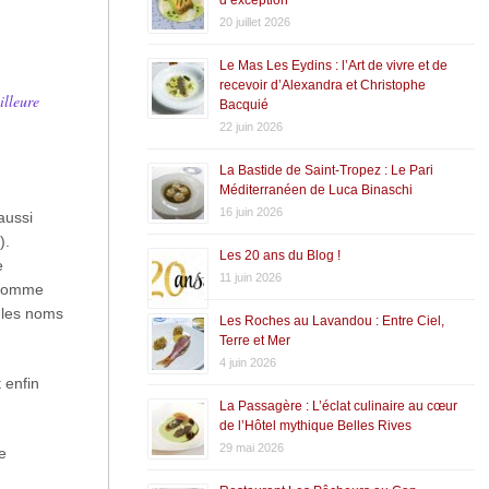
20 juillet 2026
Le Mas Les Eydins : l’Art de vivre et de
recevoir d’Alexandra et Christophe
illeure
Bacquié
22 juin 2026
La Bastide de Saint-Tropez : Le Pari
Méditerranéen de Luca Binaschi
16 juin 2026
aussi
).
Les 20 ans du Blog !
e
11 juin 2026
… Comme
s les noms
Les Roches au Lavandou : Entre Ciel,
Terre et Mer
4 juin 2026
 enfin
La Passagère : L’éclat culinaire au cœur
de l’Hôtel mythique Belles Rives
29 mai 2026
e