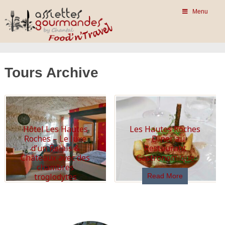
Menu
Tours Archive
Hôtel Les Hautes
Les Hautes Roches
Roches – Le luxe
– Dîner au
d’un Relais &
Restaurant
Châteaux avec des
Gastronomique
chambres
troglodytes
Read More
Read More