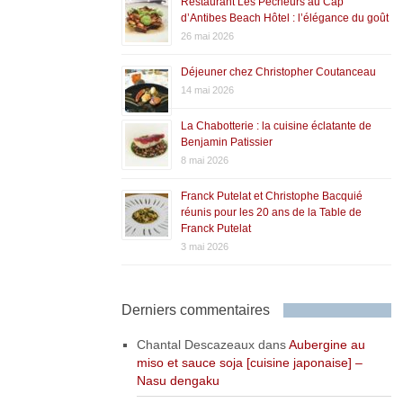
Restaurant Les Pêcheurs au Cap
d’Antibes Beach Hôtel : l’élégance du goût
26 mai 2026
Déjeuner chez Christopher Coutanceau
14 mai 2026
La Chabotterie : la cuisine éclatante de
Benjamin Patissier
8 mai 2026
Franck Putelat et Christophe Bacquié
réunis pour les 20 ans de la Table de
Franck Putelat
3 mai 2026
Derniers commentaires
Chantal Descazeaux
dans
Aubergine au
miso et sauce soja [cuisine japonaise] –
Nasu dengaku