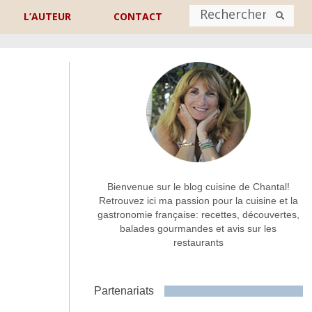
L’AUTEUR
CONTACT
Nom
*
rénom
Nom
Adresse de contact
*
Bienvenue sur le blog cuisine de Chantal!
Retrouvez ici ma passion pour la cuisine et la
gastronomie française: recettes, découvertes,
Commentaire ou message
*
balades gourmandes et avis sur les
restaurants
Partenariats