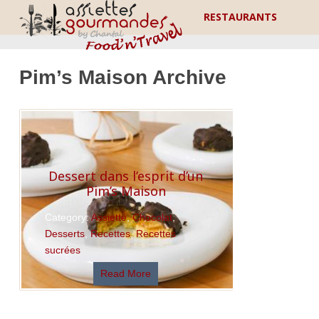
RESTAURANTS
Pim’s Maison Archive
Dessert dans l’esprit d’un
Pim’s Maison
Category:
Assiette
,
Chocolat
,
Desserts
,
Recettes
,
Recettes
sucrées
Read More