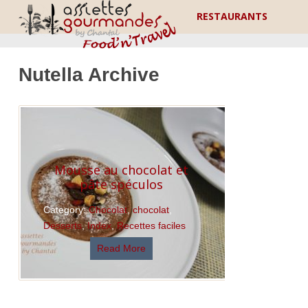
RESTAURANTS
Nutella Archive
Mousse au chocolat et
pâte spéculos
Category:
Chocolat
,
chocolat
,
Desserts
,
Index
,
Recettes faciles
Read More