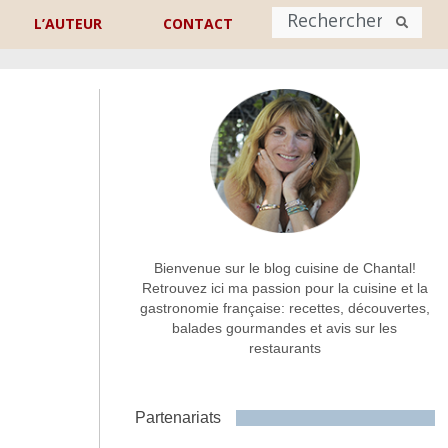
L’AUTEUR
CONTACT
Nom
*
rénom
Nom
Adresse de contact
*
Bienvenue sur le blog cuisine de Chantal!
Retrouvez ici ma passion pour la cuisine et la
gastronomie française: recettes, découvertes,
Commentaire ou message
*
balades gourmandes et avis sur les
restaurants
Partenariats