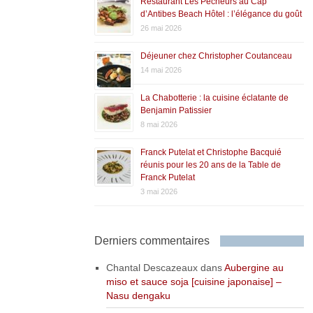
Restaurant Les Pêcheurs au Cap
d’Antibes Beach Hôtel : l’élégance du goût
26 mai 2026
Déjeuner chez Christopher Coutanceau
14 mai 2026
La Chabotterie : la cuisine éclatante de
Benjamin Patissier
8 mai 2026
Franck Putelat et Christophe Bacquié
réunis pour les 20 ans de la Table de
Franck Putelat
3 mai 2026
Derniers commentaires
Chantal Descazeaux
dans
Aubergine au
miso et sauce soja [cuisine japonaise] –
Nasu dengaku