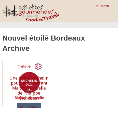
Menu
Nouvel étoilé Bordeaux
Archive
Une étoile Michelin
pour le restaurant
Maison Nouvelle
de Philippe
Etchebest
Read More