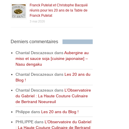
Franck Putelat et Christophe Bacquié
réunis pour les 20 ans de la Table de
Franck Putelat
3 mai 2026
Derniers commentaires
Chantal Descazeaux
dans
Aubergine au
miso et sauce soja [cuisine japonaise] –
Nasu dengaku
Chantal Descazeaux
dans
Les 20 ans du
Blog !
Chantal Descazeaux
dans
L’Observatoire
du Gabriel : La Haute Couture Culinaire
de Bertrand Noeureuil
Philippe
dans
Les 20 ans du Blog !
PHILIPPE
dans
L’Observatoire du Gabriel
: La Haute Couture Culinaire de Bertrand