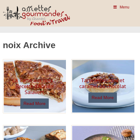
Menu
noix Archive
La Tarte aux noix –
Tartelettes noix et
Recette d’Adrien
caramel au chocolat
Salavert
Read More
Read More