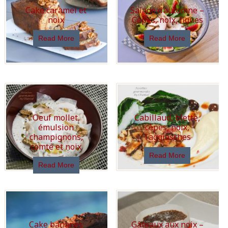
Cake caramel et
Salade d’automne –
noix
Cèpes, noix, figues
Read More
Read More
Oeuf mollet,
Cabillaud, blette,
émulsion
cèpes, noix,
champignons,
Taggiasches
comté et noix
Read More
Read More
Cake bananes
Gâteaux aux noix –