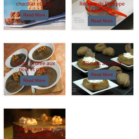
chocolat et noix
Recette de Philippe
Conticini
Read More
Read More
Crème brûlée aux
Biscuits aux noix
noix et citron
Read More
Read More
Gâteau aux noix
façon brownie