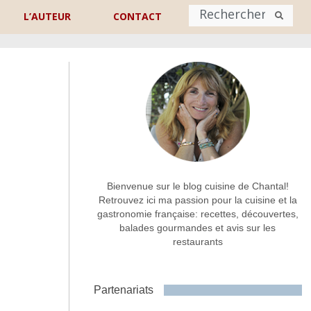
L’AUTEUR
CONTACT
Nom
*
rénom
Nom
Adresse de contact
*
Bienvenue sur le blog cuisine de Chantal!
Retrouvez ici ma passion pour la cuisine et la
gastronomie française: recettes, découvertes,
Commentaire ou message
*
balades gourmandes et avis sur les
restaurants
Partenariats