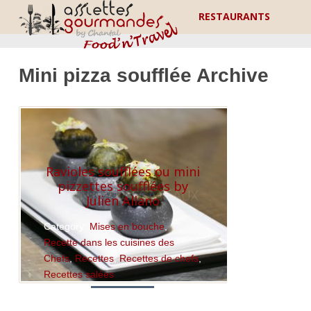
RESTAURANTS
Mini pizza soufflée Archive
Ravioles soufflées ou mini
pizzettes soufflées by
Julien Allano
Category:
Mises en bouche
,
Recette dans les cuisines des
Chefs
,
Recettes
,
Recettes de chefs
,
Recettes salées
Read More