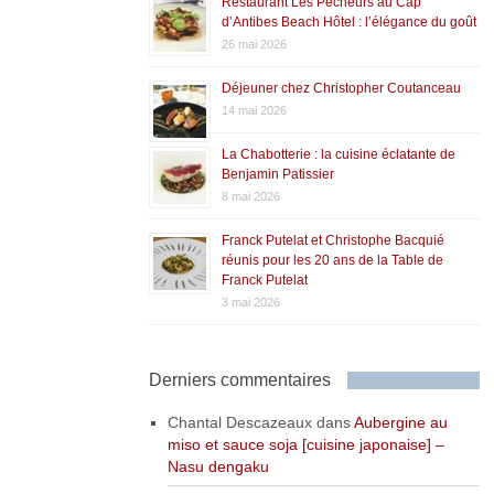
Restaurant Les Pêcheurs au Cap
d’Antibes Beach Hôtel : l’élégance du goût
26 mai 2026
Déjeuner chez Christopher Coutanceau
14 mai 2026
La Chabotterie : la cuisine éclatante de
Benjamin Patissier
8 mai 2026
Franck Putelat et Christophe Bacquié
réunis pour les 20 ans de la Table de
Franck Putelat
3 mai 2026
Derniers commentaires
Chantal Descazeaux
dans
Aubergine au
miso et sauce soja [cuisine japonaise] –
Nasu dengaku