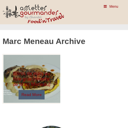
Menu
Marc Meneau Archive
Blinis de maïs au
foie gras (recette
de Marc Meneau)
Read More