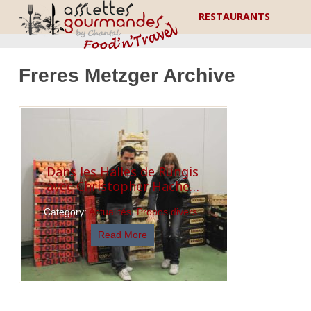
RESTAURANTS
Freres Metzger Archive
Dans les Halles de Rungis
avec Christopher Hache…
Category:
Actualités
,
Propos divers
Read More