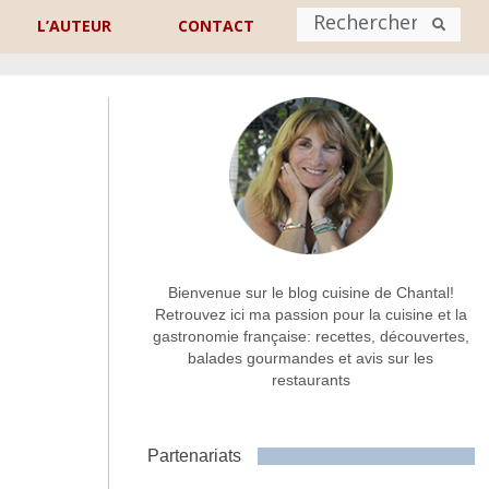
L’AUTEUR
CONTACT
Nom
*
rénom
Nom
Adresse de contact
*
Bienvenue sur le blog cuisine de Chantal!
Retrouvez ici ma passion pour la cuisine et la
gastronomie française: recettes, découvertes,
Commentaire ou message
*
balades gourmandes et avis sur les
restaurants
Partenariats