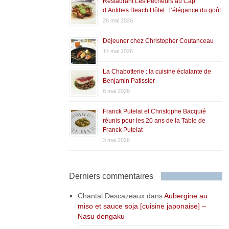
Restaurant Les Pêcheurs au Cap
d’Antibes Beach Hôtel : l’élégance du goût
26 mai 2026
Déjeuner chez Christopher Coutanceau
14 mai 2026
La Chabotterie : la cuisine éclatante de
Benjamin Patissier
8 mai 2026
Franck Putelat et Christophe Bacquié
réunis pour les 20 ans de la Table de
Franck Putelat
3 mai 2026
Derniers commentaires
Chantal Descazeaux
dans
Aubergine au
miso et sauce soja [cuisine japonaise] –
Nasu dengaku