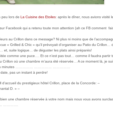
n peu lors de
La Cuisine des Etoiles
: après le dîner, nous avions visité l
sur Facebook qui a retenu toute mon attention (ah ce FB comment fai
eurs au Crillon dans ce message? Ni plus ni moins que de l’accompag
ue « Grilled & Chic » qu’il prévoyait d’organiser au Patio du Crillon… 
el… et, suite logique… de déguster les plats ainsi préparés!
itée comme une puce…. Et ce n’est pas tout… comme il faudra partir tr
t du Crillon où une chambre m’aura été réservée… A ce moment là, je su
 de quelques minutes …………… …………… ……………
 date, pas un instant à perdre!
l d’accueil du prestigieux hôtel Crillon, place de la Concorde: –
antal D. » –
y a bien une chambre réservée à votre nom mais nous vous avons surcla
….. ………….