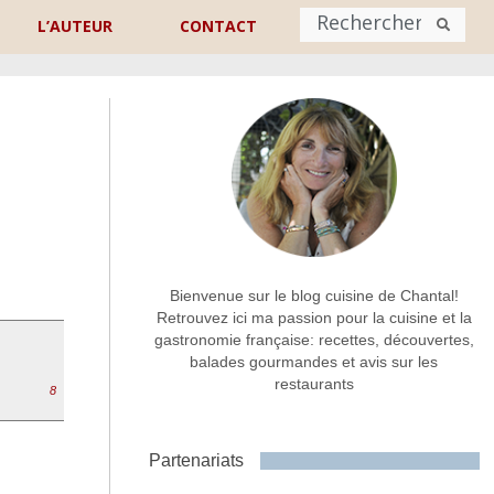
L’AUTEUR
CONTACT
Nom
*
rénom
Nom
Adresse de contact
*
Bienvenue sur le blog cuisine de Chantal!
Retrouvez ici ma passion pour la cuisine et la
gastronomie française: recettes, découvertes,
Commentaire ou message
*
balades gourmandes et avis sur les
restaurants
8
Partenariats