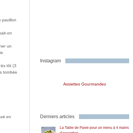
e pavillon
sait-on
ner un
de
Instagram
ès tôt (3
is tombée
Assiettes Gourmandes
Derniers articles
ssé en
La Table de Pavie pour un menu à 4 mains
d’exception