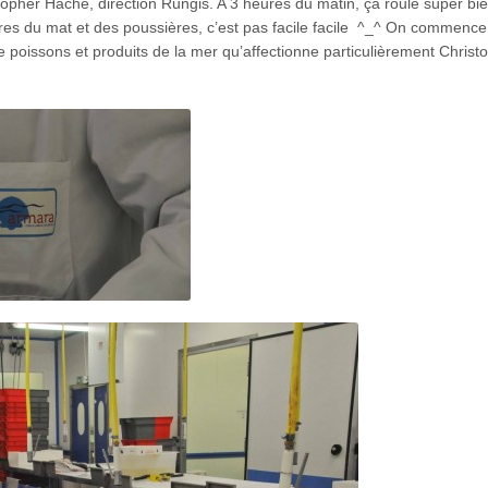
topher Hache, direction Rungis. A 3 heures du matin, ça roule super bi
ures du mat et des poussières, c’est pas facile facile ^_^ On commence l
 poissons et produits de la mer qu’affectionne particulièrement Christ