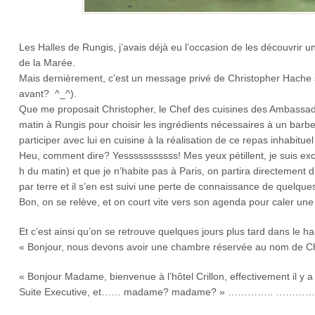
Les Halles de Rungis, j’avais déjà eu l’occasion de les découvrir u
de la Marée.
Mais dernièrement, c’est un message privé de Christopher Hache 
avant? ^_^).
Que me proposait Christopher, le Chef des cuisines des Ambassad
matin à Rungis pour choisir les ingrédients nécessaires à un barbec
participer avec lui en cuisine à la réalisation de ce repas inhabitu
Heu, comment dire? Yesssssssssss! Mes yeux pétillent, je suis exc
h du matin) et que je n’habite pas à Paris, on partira directemen
par terre et il s’en est suivi une perte de connaissance
Bon, on se relève, et on court vite vers son agenda pour caler une
Et c’est ainsi qu’on se retrouve quelques jours plus tard dans le hal
« Bonjour, nous devons avoir une chambre réservée au nom de Ch
« Bonjour Madame, bienvenue à l’hôtel Crillon, effectivement il 
Suite Executive, et…… madame? madame? » ………….. ………