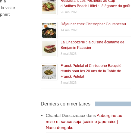
en à
Restaurant Les Pêcheurs au Cap
d’Antibes Beach Hôtel : l’élégance du goût
a visite
26 mai 2026
opher:
Déjeuner chez Christopher Coutanceau
14 mai 2026
La Chabotterie : la cuisine éclatante de
Benjamin Patissier
8 mai 2026
Franck Putelat et Christophe Bacquié
réunis pour les 20 ans de la Table de
Franck Putelat
3 mai 2026
Derniers commentaires
Chantal Descazeaux
dans
Aubergine au
miso et sauce soja [cuisine japonaise] –
Nasu dengaku