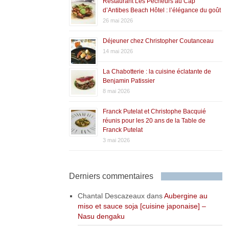
Restaurant Les Pêcheurs au Cap
d’Antibes Beach Hôtel : l’élégance du goût
26 mai 2026
Déjeuner chez Christopher Coutanceau
14 mai 2026
La Chabotterie : la cuisine éclatante de
Benjamin Patissier
8 mai 2026
Franck Putelat et Christophe Bacquié
réunis pour les 20 ans de la Table de
Franck Putelat
3 mai 2026
Derniers commentaires
Chantal Descazeaux
dans
Aubergine au
miso et sauce soja [cuisine japonaise] –
Nasu dengaku