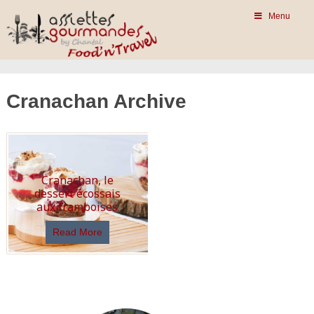
Menu
Cranachan Archive
Cranachan, le
dessert écossais
aux framboises
Read More