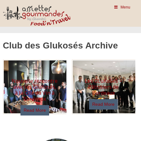
Menu
Club des Glukosés Archive
Nouvelle rencontre
Les GLuKoSéS –
avec les GluKosés,
Pâtissiers de
à la Cité du Vin à
Bordeaux
Bordeaux
Read More
Read More