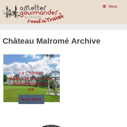
Menu
Château Malromé Archive
Le Château
Malromé ouvre une
nouvelle page de
vie
Read More