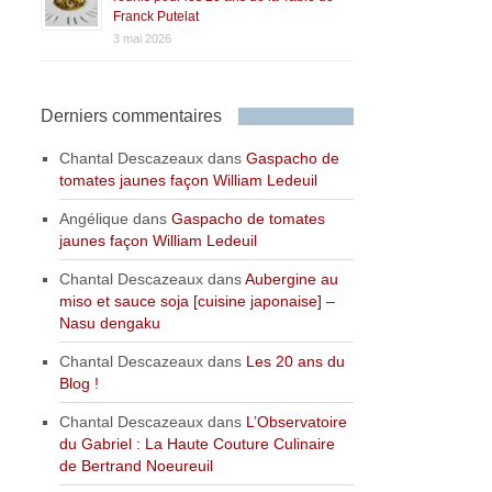
Franck Putelat
3 mai 2026
Derniers commentaires
Chantal Descazeaux
dans
Gaspacho de
tomates jaunes façon William Ledeuil
Angélique
dans
Gaspacho de tomates
jaunes façon William Ledeuil
Chantal Descazeaux
dans
Aubergine au
miso et sauce soja [cuisine japonaise] –
Nasu dengaku
Chantal Descazeaux
dans
Les 20 ans du
Blog !
Chantal Descazeaux
dans
L’Observatoire
du Gabriel : La Haute Couture Culinaire
de Bertrand Noeureuil