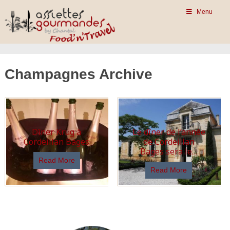
Menu
Champagnes Archive
Dîner Krug à
Le dîner de l’année
Cordeillan Bages
de Cordeillan
Bages sera le…
Read More
Read More