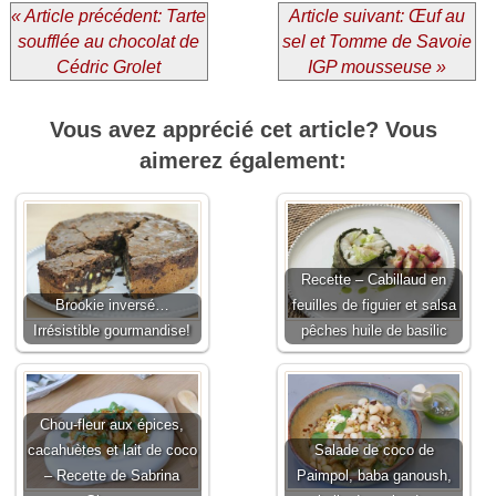
« Article précédent: Tarte
Article suivant: Œuf au
soufflée au chocolat de
sel et Tomme de Savoie
Cédric Grolet
IGP mousseuse »
Vous avez apprécié cet article? Vous
aimerez également:
Recette – Cabillaud en
Brookie inversé…
feuilles de figuier et salsa
Irrésistible gourmandise!
pêches huile de basilic
Chou-fleur aux épices,
cacahuètes et lait de coco
Salade de coco de
– Recette de Sabrina
Paimpol, baba ganoush,