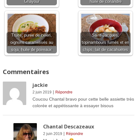
Ghayour
huile de coriandre
Truite, purée de céleri,
Saint-Jacques,
oignons caramélisés au
topinambours fumés et en
soja, huile de poireaux
chips, lait de cacahuètes
Commentaires
jackie
|
2 juin 2019
Répondre
Coucou Chantal bravo pour cette belle assiette très
colorée et appétissante à essayer bisous
Chantal Descazeaux
|
2 juin 2019
Répondre