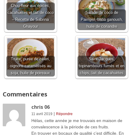
Chou-fleur aux épices,
cacahuètes et lait de coco
Salade de coco de
– Recette de Sabrina
Paimpol, baba ganoush,
Ghayour
huile de coriandre
Truite, purée de céleri,
Saint-Jacques,
oignons caramélisés au
topinambours fumés et en
soja, huile de poireaux
chips, lait de cacahuètes
Commentaires
chris 06
|
11 avril 2019
Répondre
Hélas, cette année je me trouvais en maison de
convalescence à la période de ces fruits.
En trouver en bocaux de qualité c’est difficile. En