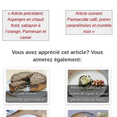
« Article précédent:
Article suivant:
Asperges en chaud
Pannacotta café, poires
froid, sabayon à
caramélisées et crumble
l’orange, Parmesan et
noix »
caviar
Vous avez apprécié cet article? Vous
aimerez également:
Recette – Cabillaud en
Brookie inversé…
feuilles de figuier et salsa
Irrésistible gourmandise!
pêches huile de basilic