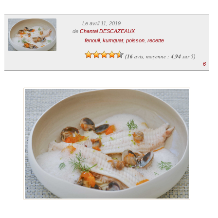
Le avril 11, 2019
de
Chantal DESCAZEAUX
fenouil
,
kumquat
,
poisson
,
recette
16
avis, moyenne :
4,94
sur 5
(
)
6