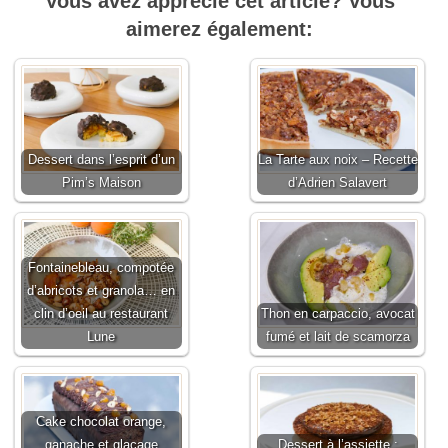
Vous avez apprécié cet article? Vous
aimerez également:
Dessert dans l’esprit d’un
La Tarte aux noix – Recette
Pim’s Maison
d’Adrien Salavert
Fontainebleau, compotée
d’abricots et granola… en
clin d’oeil au restaurant
Thon en carpaccio, avocat
Lune
fumé et lait de scamorza
Cake chocolat orange,
ganache et glaçage
Dessert à l’assiette :