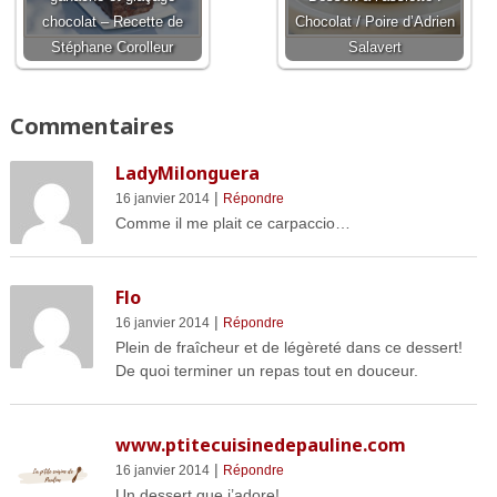
chocolat – Recette de
Chocolat / Poire d’Adrien
Stéphane Corolleur
Salavert
Commentaires
LadyMilonguera
|
16 janvier 2014
Répondre
Comme il me plait ce carpaccio…
Flo
|
16 janvier 2014
Répondre
Plein de fraîcheur et de légèreté dans ce dessert!
De quoi terminer un repas tout en douceur.
www.ptitecuisinedepauline.com
|
16 janvier 2014
Répondre
Un dessert que j’adore!