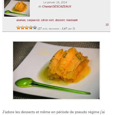
Le janvier 16, 2014
de
Chantal DESCAZEAUX
ananas
,
carpaccio
,
citron vert
,
dessert
,
marinade
15
27
avis, moyenne :
3,67
sur 5
(
)
J’adore les desserts et même en période de pseudo régime j’ai