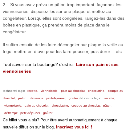
2 – Si vous avez prévu un pâton trop important: façonnez les
viennoiseries, disposez-les sur une plaque et mettez au
congélateur. Lorsqu’elles sont congelées, rangez-les dans des
boîtes en plastique, ça prendra moins de place dans le
congélateur .
Il suffira ensuite de les faire décongeler sur plaque la veille au
frigo, mettre en étuve pour les faire pousser, puis dorer… etc
Tout savoir sur la boulange? c’est ici:
faire son pain et ses
viennoiseries
technorati tags:
recette,
viennoiserie,
pain au chocolat,
chocolatine,
couque au
chocolat,
pâton,
détrempe,
petit-déjeuner,
goûter
del.icio.us tags:
recette,
viennoiserie,
pain au chocolat,
chocolatine,
couque au chocolat,
pâton,
détrempe,
petit-déjeuner,
goûter
Ce billet vous a plu? Pour être averti automatiquement à chaque
nouvelle diffusion sur le blog,
inscrivez vous ici !