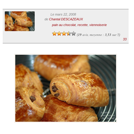
Le mars 22, 2008
de
Chantal DESCAZEAUX
pain au chocolat
,
recette
,
viennoiserie
19
avis, moyenne :
3,53
sur 5
(
)
33