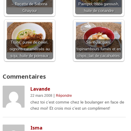
– Recette de Sabrina
Paimpol, baba ganoush,
Ghayour
huile de coriandre
Truite, purée de céleri,
Saint-Jacques,
oignons caramélisés au
topinambours fumés et en
soja, huile de poireaux
chips, lait de cacahuètes
Commentaires
Lavande
|
22 mars 2008
Répondre
chez toi c’est comme chez le boulanger en face de
chez moi! Et crois moi c’est un compliment!
Isma