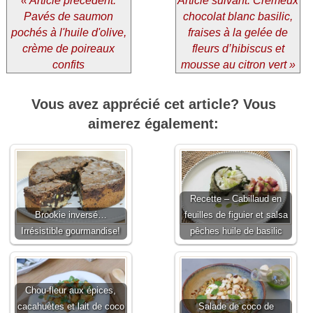
« Article précédent:
Article suivant: Crémeux
Pavés de saumon
chocolat blanc basilic,
pochés à l'huile d'olive,
fraises à la gelée de
crème de poireaux
fleurs d’hibiscus et
confits
mousse au citron vert »
Vous avez apprécié cet article? Vous
aimerez également:
Recette – Cabillaud en
Brookie inversé…
feuilles de figuier et salsa
Irrésistible gourmandise!
pêches huile de basilic
Chou-fleur aux épices,
cacahuètes et lait de coco
Salade de coco de