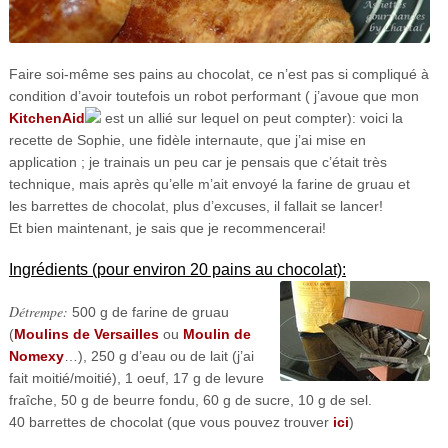
Faire soi-même ses pains au chocolat, ce n’est pas si compliqué à
condition d’avoir toutefois un robot performant ( j’avoue que mon
KitchenAid
est un allié sur lequel on peut compter): voici la
recette de Sophie, une fidèle internaute, que j’ai mise en
application ; je trainais un peu car je pensais que c’était très
technique, mais après qu’elle m’ait envoyé la farine de gruau et
les barrettes de chocolat, plus d’excuses, il fallait se lancer!
Et bien maintenant, je sais que je recommencerai!
Ingrédients (pour environ 20 pains au chocolat):
Détrempe:
500 g de farine de gruau
(
Moulins de Versailles
ou
Moulin de
Nomexy
…), 250 g d’eau ou de lait (j’ai
fait moitié/moitié), 1 oeuf, 17 g de levure
fraîche, 50 g de beurre fondu, 60 g de sucre, 10 g de sel.
40 barrettes de chocolat (que vous pouvez trouver
ici
)