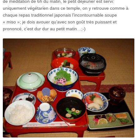
de méditation de 6h du matin, le petit déjeuner est servi:
uniquement végétarien dans ce temple, on y retrouve comme à
chaque repas traditionnel japonais l’incontournable soupe
« miso »; je dois avouer qu’avec son goût très puissant et
prononcé, c’est dur dur au petit matin…;-)