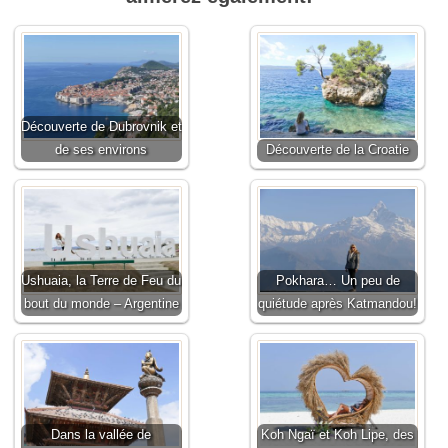
Découverte de Dubrovnik et
de ses environs
Découverte de la Croatie
Ushuaia, la Terre de Feu du
Pokhara… Un peu de
bout du monde – Argentine
quiétude après Katmandou!
Dans la vallée de
Koh Ngaï et Koh Lipe, des