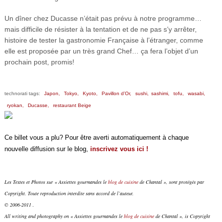
Un dîner chez Ducasse n’était pas prévu à notre programme…
mais difficile de résister à la tentation et de ne pas s’y arrêter,
histoire de tester la gastronomie Française à l’étranger, comme
elle est proposée par un très grand Chef… ça fera l’objet d’un
prochain post, promis!
technorati tags:
Japon,
Tokyo,
Kyoto,
Pavillon d’Or,
sushi,
sashimi,
tofu,
wasabi,
ryokan,
Ducasse,
restaurant Beige
Ce billet vous a plu? Pour être averti automatiquement à chaque
nouvelle diffusion sur le blog,
inscrivez vous ici !
Les Textes et Photos sur « Assiettes gourmandes le
blog de cuisine
de Chantal », sont protégés par
Copyright. Toute reproduction interdite sans accord de l’auteur.
© 2006-2011 .
All writing and photography on « Assiettes gourmandes le
blog de cuisine
de Chantal », is Copyright