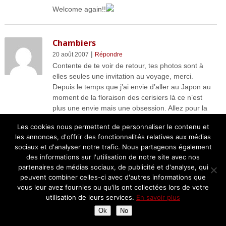
Welcome again!!
Chambiers
|
20 août 2007
Répondre
Contente de te voir de retour, tes photos sont à
elles seules une invitation au voyage, merci.
Depuis le temps que j’ai envie d’aller au Japon au
moment de la floraison des cerisiers là ce n’est
plus une envie mais une obsession. Allez pour la
cuisine tu n’as pas acheté que 2 couteaux avoue!
Les cookies nous permettent de personnaliser le contenu et
Anne
les annonces, d'offrir des fonctionnalités relatives aux médias
sociaux et d'analyser notre trafic. Nous partageons également
des informations sur l'utilisation de notre site avec nos
valentinA
partenaires de médias sociaux, de publicité et d'analyse, qui
|
20 août 2007
Répondre
peuvent combiner celles-ci avec d'autres informations que
Wow!!! I so envy you Chantal!
vous leur avez fournies ou qu'ils ont collectées lors de votre
I love sushis as well, how I wish I could visit Japan
utilisation de leurs services.
En savoir plus
too!
Ok
No