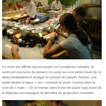
Le choix est difficile devant toutes ces excellentes variétés; le
sushi est une lame de poisson cru posé sur une petite boule de riz
tiède préalablement vinaigré et enduite de wasabi. Parfois, une
petite lanière d’algue « nori » entoure le sushi; il prend alors le
nom de « maki ». On le trempe dans le bol de sauce soja avant de
le déguster accompagné de lamelles de gingembre marinées: