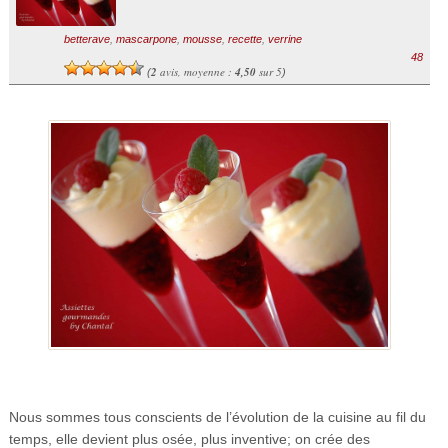
betterave
,
mascarpone
,
mousse
,
recette
,
verrine
48
2
avis, moyenne :
4,50
sur 5
(
)
Nous sommes tous conscients de l’évolution de la cuisine au fil du
temps, elle devient plus osée, plus inventive; on crée des