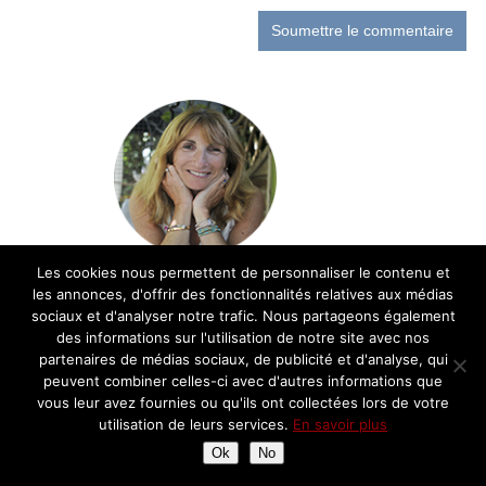
Les cookies nous permettent de personnaliser le contenu et
les annonces, d'offrir des fonctionnalités relatives aux médias
Bienvenue sur le blog cuisine de Chantal!
sociaux et d'analyser notre trafic. Nous partageons également
Retrouvez ici ma passion pour la cuisine et
des informations sur l'utilisation de notre site avec nos
la gastronomie française: recettes,
partenaires de médias sociaux, de publicité et d'analyse, qui
découvertes, balades gourmandes et avis
peuvent combiner celles-ci avec d'autres informations que
sur les restaurants
vous leur avez fournies ou qu'ils ont collectées lors de votre
utilisation de leurs services.
En savoir plus
Ok
No
Partenariats