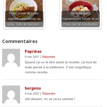
Truite, purée de céleri,
Saint-Jacques,
oignons caramélisés au
topinambours fumés et en
soja, huile de poireaux
chips, lait de cacahuètes
Commentaires
Paprikas
|
9 mai 2007
Répondre
Quand j’ai vu le titre avant la recette, j’ai tout de
suite pensé à la betterave. C’est magnifique
comme recette.
bergeou
|
9 mai 2007
Répondre
Joli dessert, on se verra samedi !