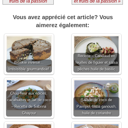
fruits de la passion
et fruits de la passion »
Vous avez apprécié cet article? Vous
aimerez également:
Recette – Cabillaud en
Brookie inversé…
feuilles de figuier et salsa
Irrésistible gourmandise!
pêches huile de basilic
Chou-fleur aux épices,
cacahuètes et lait de coco
Salade de coco de
– Recette de Sabrina
Paimpol, baba ganoush,
Ghayour
huile de coriandre