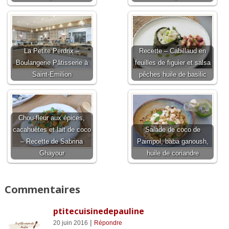
La Petite Perdrix –
Recette – Cabillaud en
Boulangerie Pâtisserie à
feuilles de figuier et salsa
Saint-Emilion
pêches huile de basilic
Chou-fleur aux épices,
cacahuètes et lait de coco
Salade de coco de
– Recette de Sabrina
Paimpol, baba ganoush,
Ghayour
huile de coriandre
Commentaires
ptitecuisinedepauline
|
20 juin 2016
Répondre