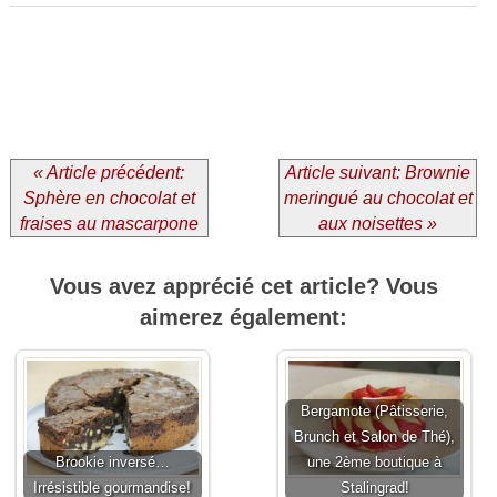
« Article précédent:
Article suivant: Brownie
Sphère en chocolat et
meringué au chocolat et
fraises au mascarpone
aux noisettes »
Vous avez apprécié cet article? Vous
aimerez également:
Bergamote (Pâtisserie,
Brunch et Salon de Thé),
Brookie inversé…
une 2ème boutique à
Irrésistible gourmandise!
Stalingrad!