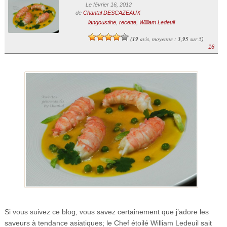
Le février 16, 2012
de
Chantal DESCAZEAUX
langoustine
,
recette
,
William Ledeuil
19
avis, moyenne :
3,95
sur 5
(
)
16
Si vous suivez ce blog, vous savez certainement que j’adore les
saveurs à tendance asiatiques; le Chef étoilé William Ledeuil sait