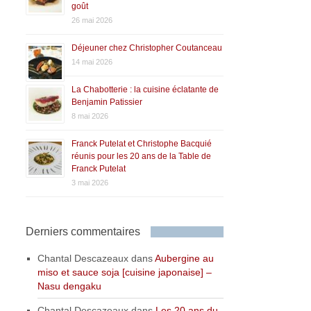
goût
26 mai 2026
Déjeuner chez Christopher Coutanceau
14 mai 2026
La Chabotterie : la cuisine éclatante de
Benjamin Patissier
8 mai 2026
Franck Putelat et Christophe Bacquié
réunis pour les 20 ans de la Table de
Franck Putelat
3 mai 2026
Derniers commentaires
Chantal Descazeaux
dans
Aubergine au
miso et sauce soja [cuisine japonaise] –
Nasu dengaku
Chantal Descazeaux
dans
Les 20 ans du