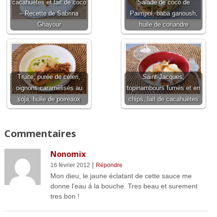
cacahuètes et lait de coco
Salade de coco de
– Recette de Sabrina
Paimpol, baba ganoush,
Ghayour
huile de coriandre
Truite, purée de céleri,
Saint-Jacques,
oignons caramélisés au
topinambours fumés et en
soja, huile de poireaux
chips, lait de cacahuètes
Commentaires
Nonomix
|
16 février 2012
Répondre
Mon dieu, le jaune éclatant de cette sauce me
donne l’eau á la bouche. Tres beau et surement
tres bon !