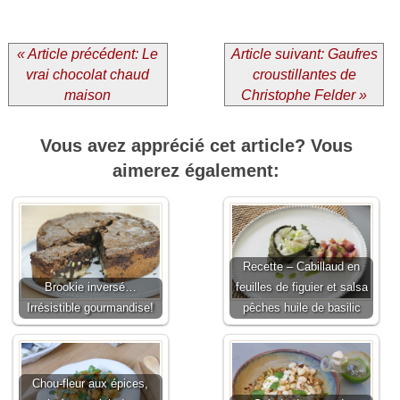
« Article précédent: Le
Article suivant: Gaufres
vrai chocolat chaud
croustillantes de
maison
Christophe Felder »
Vous avez apprécié cet article? Vous
aimerez également:
Recette – Cabillaud en
Brookie inversé…
feuilles de figuier et salsa
Irrésistible gourmandise!
pêches huile de basilic
Chou-fleur aux épices,