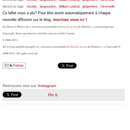
del.icio.us tags:
recette,
langoustine,
William Ledeuil,
gingembre,
citronnelle
Ce billet vous a plu? Pour être averti automatiquement à chaque
nouvelle diffusion sur le blog,
inscrivez vous ici !
Les Textes et Photos sur « Assiettes gourmandes le
blog de cuisine
de Chantal », sont protégés par
Copyright. Toute reproduction interdite sans accord de l’auteur.
© 2006-2011 .
All writing and photography on « Assiettes gourmandes le
blog de cuisine
de Chantal », is Copyright ©
2006-2011. All rights reserved.
Follow
Retrouvez-moi sur
Instagram
Pin It