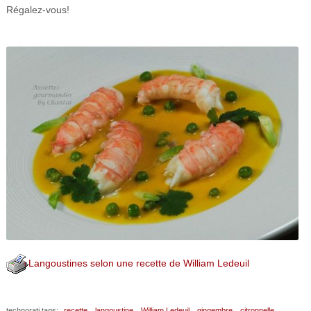
Régalez-vous!
Langoustines selon une recette de William Ledeuil
technorati tags:
recette,
langoustine,
William Ledeuil,
gingembre,
citronnelle