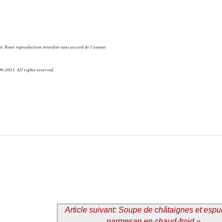
. Toute reproduction interdite sans accord de l’auteur.
6-2011. All rights reserved.
Article suivant: Soupe de châtaignes et esp
parmesan en chaud-froid »