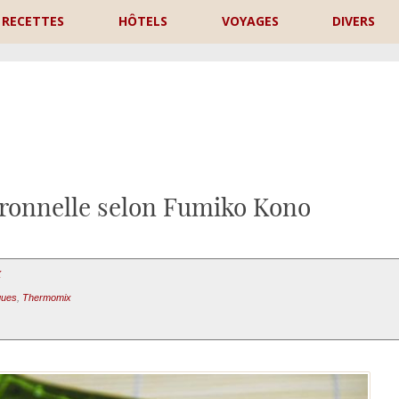
RECETTES
HÔTELS
VOYAGES
DIVERS
P
itronnelle selon Fumiko Kono
X
ques
,
Thermomix