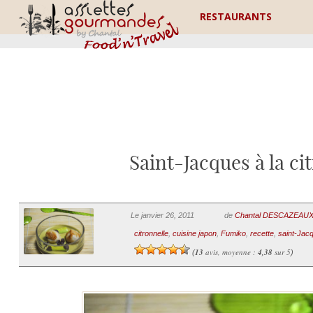
RESTAURANTS
Saint-Jacques à la c
Le janvier 26, 2011
de
Chantal DESCAZEAU
citronnelle
,
cuisine japon
,
Fumiko
,
recette
,
saint-Jac
13
avis, moyenne :
4,38
sur 5
(
)