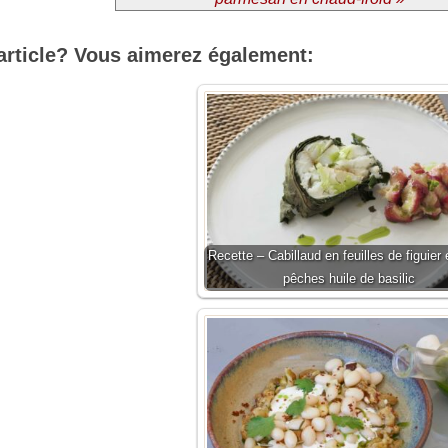
article? Vous aimerez également:
Recette – Cabillaud en feuilles de figuier 
pêches huile de basilic