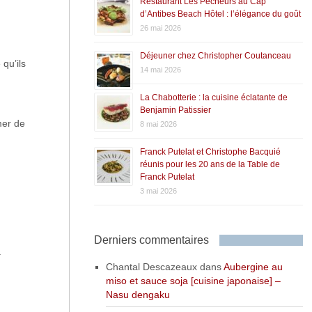
Restaurant Les Pêcheurs au Cap
d’Antibes Beach Hôtel : l’élégance du goût
26 mai 2026
Déjeuner chez Christopher Coutanceau
 qu’ils
14 mai 2026
La Chabotterie : la cuisine éclatante de
Benjamin Patissier
mer de
8 mai 2026
Franck Putelat et Christophe Bacquié
réunis pour les 20 ans de la Table de
Franck Putelat
3 mai 2026
Derniers commentaires
.
Chantal Descazeaux
dans
Aubergine au
miso et sauce soja [cuisine japonaise] –
Nasu dengaku