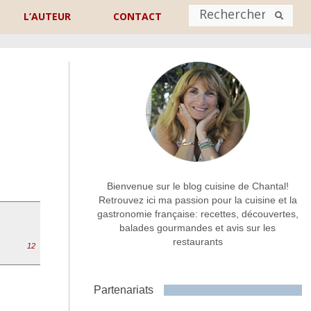
L’AUTEUR
CONTACT
Nom
*
rénom
Nom
Adresse de contact
*
Bienvenue sur le blog cuisine de Chantal!
Retrouvez ici ma passion pour la cuisine et la
gastronomie française: recettes, découvertes,
Commentaire ou message
*
balades gourmandes et avis sur les
restaurants
12
Partenariats