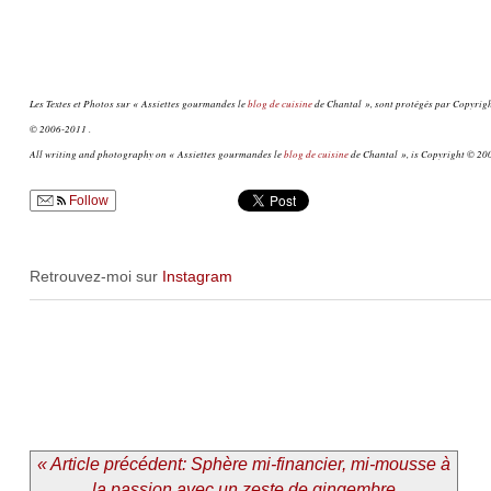
Les Textes et Photos sur « Assiettes gourmandes le
blog de cuisine
de Chantal », sont protégés par Copyright
© 2006-2011 .
All writing and photography on « Assiettes gourmandes le
blog de cuisine
de Chantal », is Copyright © 200
Follow
Retrouvez-moi sur
Instagram
« Article précédent: Sphère mi-financier, mi-mousse à
la passion avec un zeste de gingembre