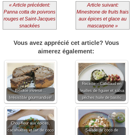
« Article précédent:
Article suivant:
Panna cotta de poivrons
Minestrone de fruits frais
rouges et Saint-Jacques
aux épices et glace au
snackées
mascarpone »
Vous avez apprécié cet article? Vous
aimerez également:
Recette – Cabillaud en
Brookie inversé…
feuilles de figuier et salsa
Irrésistible gourmandise!
pêches huile de basilic
Chou-fleur aux épices,
cacahuètes et lait de coco
Salade de coco de