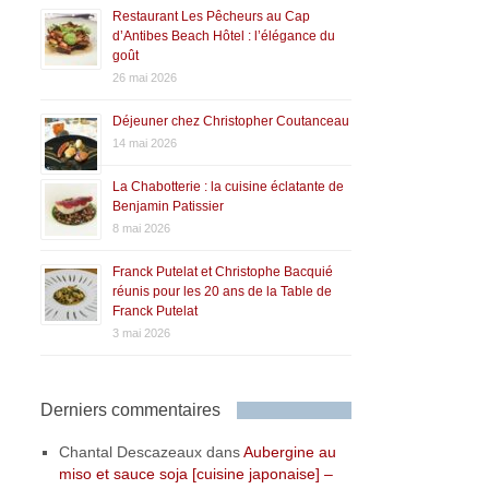
Restaurant Les Pêcheurs au Cap
d’Antibes Beach Hôtel : l’élégance du
goût
26 mai 2026
Déjeuner chez Christopher Coutanceau
14 mai 2026
La Chabotterie : la cuisine éclatante de
Benjamin Patissier
8 mai 2026
Franck Putelat et Christophe Bacquié
réunis pour les 20 ans de la Table de
Franck Putelat
3 mai 2026
Derniers commentaires
Chantal Descazeaux
dans
Aubergine au
miso et sauce soja [cuisine japonaise] –