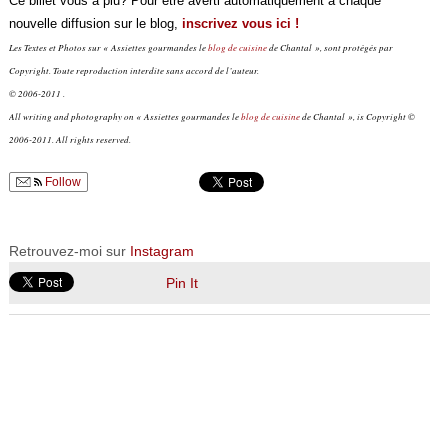
Ce billet vous a plu? Pour être averti automatiquement à chaque
nouvelle diffusion sur le blog,
inscrivez vous ici !
Les Textes et Photos sur « Assiettes gourmandes le
blog de cuisine
de Chantal », sont protégés par
Copyright. Toute reproduction interdite sans accord de l’auteur.
© 2006-2011 .
All writing and photography on « Assiettes gourmandes le
blog de cuisine
de Chantal », is Copyright ©
2006-2011. All rights reserved.
Follow
Retrouvez-moi sur
Instagram
Pin It