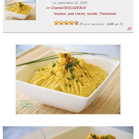
Le septembre 25, 2009
de
Chantal DESCAZEAUX
houmos
,
pois chiche
,
recette
,
Thermomix
5
avis, moyenne :
4,60
sur 5
(
)
22