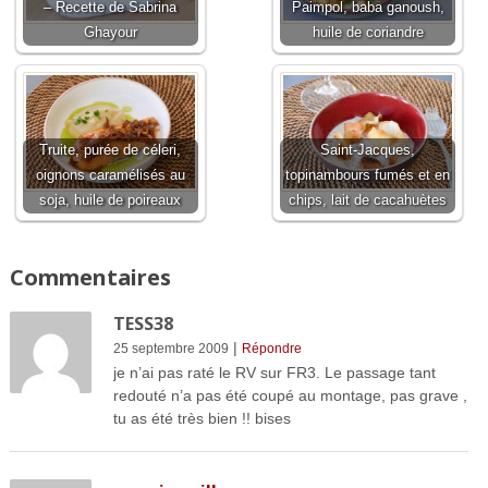
– Recette de Sabrina
Paimpol, baba ganoush,
Ghayour
huile de coriandre
Truite, purée de céleri,
Saint-Jacques,
oignons caramélisés au
topinambours fumés et en
soja, huile de poireaux
chips, lait de cacahuètes
Commentaires
TESS38
|
25 septembre 2009
Répondre
je n’ai pas raté le RV sur FR3. Le passage tant
redouté n’a pas été coupé au montage, pas grave ,
tu as été très bien !! bises