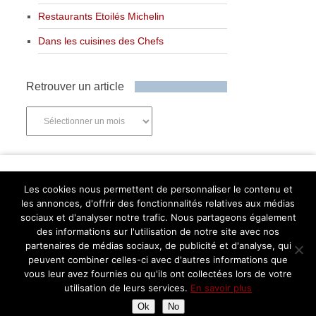
Restaurants Etoilés Michelin
Dans les cuisines des Chefs
Retrouver un article
Retrouver
un
article
Newsletter
Les cookies nous permettent de personnaliser le contenu et
les annonces, d'offrir des fonctionnalités relatives aux médias
sociaux et d'analyser notre trafic. Nous partageons également
des informations sur l'utilisation de notre site avec nos
partenaires de médias sociaux, de publicité et d'analyse, qui
Abonnez-vous
peuvent combiner celles-ci avec d'autres informations que
Facebook
Twitter
Instagram
Pinterest
vous leur avez fournies ou qu'ils ont collectées lors de votre
utilisation de leurs services.
En savoir plus
Ok
No
Assiettes Gourmandes
Copyright © 2026.
Retourner en haut de page ↑