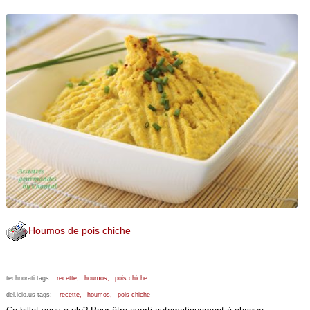
Houmos de pois chiche
technorati tags:
recette,
houmos,
pois chiche
del.icio.us tags:
recette,
houmos,
pois chiche