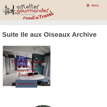
Menu
Suite Ile aux Oiseaux Archive
La Suite l’Ile aux
Oiseaux, aux
Sources de
Caudalie
Read More