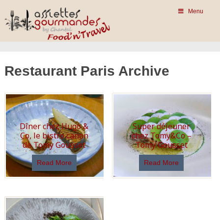
Menu
Restaurant Paris Archive
Dîner chez Hugo &
Super déjeuner
Co, le bistro canon
chez Tomy&Co –
de Tomy Gousset
Tomy Gousset
Read More
Read More