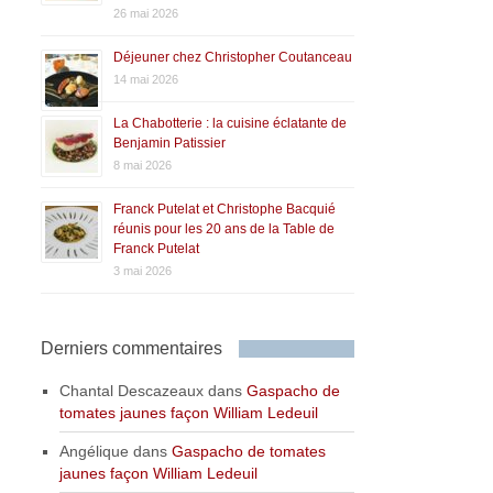
26 mai 2026
Déjeuner chez Christopher Coutanceau
14 mai 2026
La Chabotterie : la cuisine éclatante de
Benjamin Patissier
8 mai 2026
Franck Putelat et Christophe Bacquié
réunis pour les 20 ans de la Table de
Franck Putelat
3 mai 2026
Derniers commentaires
Chantal Descazeaux
dans
Gaspacho de
tomates jaunes façon William Ledeuil
Angélique
dans
Gaspacho de tomates
jaunes façon William Ledeuil