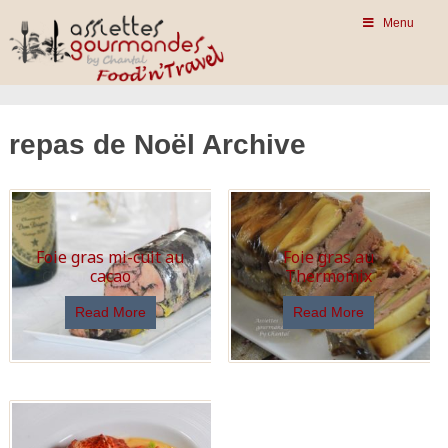
Menu
repas de Noël Archive
Foie gras mi-cuit au
Foie gras au
cacao
Thermomix
Read More
Read More