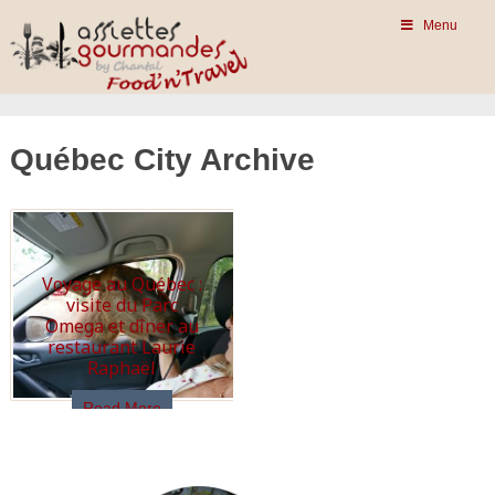
Menu
Québec City Archive
Voyage au Québec :
visite du Parc
Omega et dîner au
restaurant Laurie
Raphaël
Read More