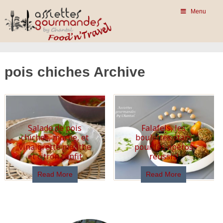
Menu
pois chiches Archive
Salade de pois
Falafels, les
chiches, morue, et
boulettes stars
vinaigrette menthe
pour les apéros
et citron confit
réussis!
Read More
Read More