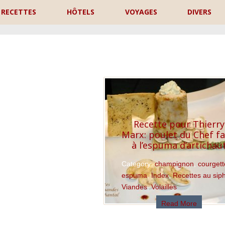
RECETTES
HÔTELS
VOYAGES
DIVERS
P
Recette pour Thierry
Marx: poulet du Chef fa
à l’espuma d’artichau
Category:
champignon
,
courgett
espuma
,
Index
,
Recettes au sip
Viandes
,
Volailles
Read More