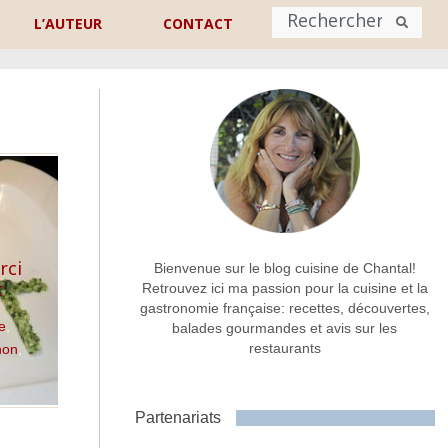
L’AUTEUR
CONTACT
Nom
*
rénom
Nom
Adresse de contact
*
rci
Bienvenue sur le blog cuisine de Chantal!
t
Retrouvez ici ma passion pour la cuisine et la
gastronomie française: recettes, découvertes,
Commentaire ou message
*
e
,
balades gourmandes et avis sur les
restaurants
hon
,
Partenariats