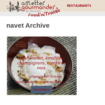
RESTAURANTS
navet Archive
Oeuf mollet, émulsion
champignons, comté et
noix
Category:
champignon
,
Entrées
,
Index
,
Oeufs
,
Recettes de chefs
Read More