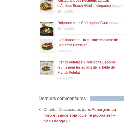
Restaurant Les Pêcheurs au Cap
d’Antibes Beach Hôtel : l’élégance du goût
26 mai 2026
Déjeuner chez Christopher Coutanceau
14 mai 2026
La Chabotterie : la cuisine éclatante de
Benjamin Patissier
8 mai 2026
Franck Putelat et Christophe Bacquié
réunis pour les 20 ans de la Table de
Franck Putelat
3 mai 2026
Derniers commentaires
Chantal Descazeaux
dans
Aubergine au
miso et sauce soja [cuisine japonaise] –
Nasu dengaku