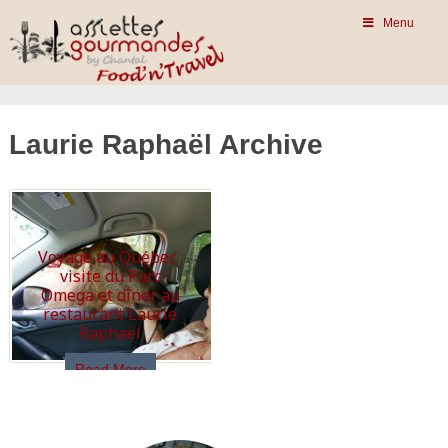
Menu
Laurie Raphaël Archive
Voyage au Québec :
visite du Parc
Omega et dîner au
restaurant Laurie
Raphaël
Read More