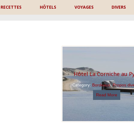
RECETTES
HÔTELS
VOYAGES
DIVERS
P
Hôtel La Corniche au P
Category:
Bordeaux
,
Propos div
Read More