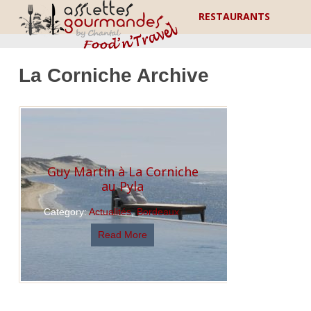
RESTAURANTS
La Corniche Archive
Guy Martin à La Corniche
au Pyla
Category:
Actualités
,
Bordeaux
Read More