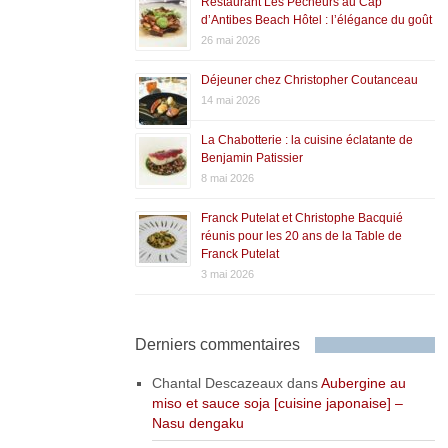
Restaurant Les Pêcheurs au Cap
d’Antibes Beach Hôtel : l’élégance du goût
26 mai 2026
Déjeuner chez Christopher Coutanceau
14 mai 2026
La Chabotterie : la cuisine éclatante de
Benjamin Patissier
8 mai 2026
Franck Putelat et Christophe Bacquié
réunis pour les 20 ans de la Table de
Franck Putelat
3 mai 2026
Derniers commentaires
Chantal Descazeaux
dans
Aubergine au
miso et sauce soja [cuisine japonaise] –
Nasu dengaku