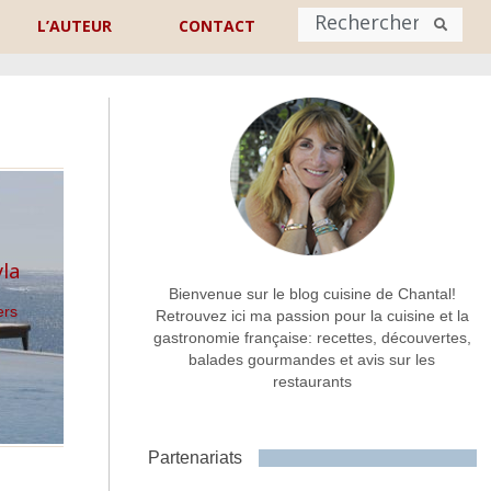
L’AUTEUR
CONTACT
Nom
*
rénom
Nom
Adresse de contact
*
yla
Bienvenue sur le blog cuisine de Chantal!
ers
Retrouvez ici ma passion pour la cuisine et la
gastronomie française: recettes, découvertes,
Commentaire ou message
*
balades gourmandes et avis sur les
restaurants
Partenariats